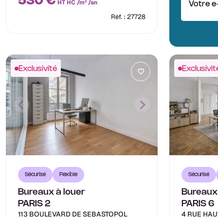
530 €
HT HC /m² /an
Votre e
Réf. : 27728
Exclusivité
Exclusivit
Sécurisé
Flexible
Sécurisé
Bureaux à louer
Bureaux 
PARIS 2
PARIS 6
113 BOULEVARD DE SEBASTOPOL
4 RUE HAU