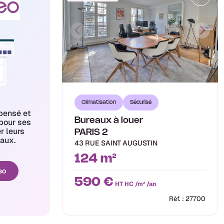
Climatisation
Sécurisé
pensé et
Bureaux à louer
pour ses
er leurs
PARIS 2
aux.
43 RUE SAINT AUGUSTIN
124 m²
eo
590 €
HT HC /m² /an
Réf. : 27700