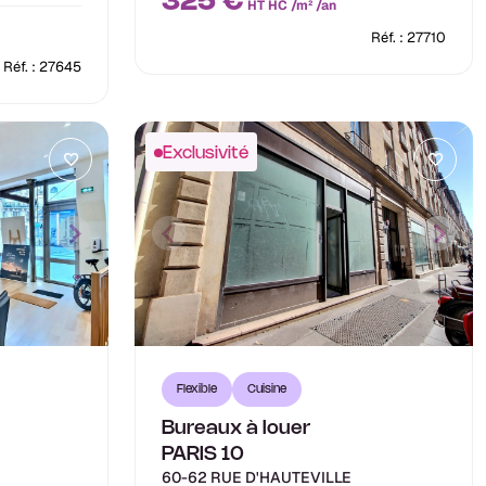
325 €
HT HC /m² /an
Réf. : 27710
Réf. : 27645
Exclusivité
Flexible
Cuisine
Bureaux à louer
PARIS 10
60-62 RUE D'HAUTEVILLE