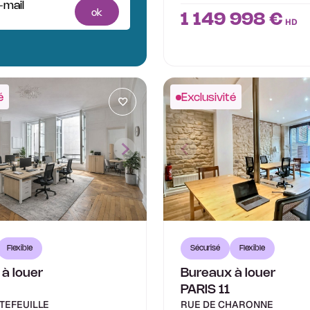
-mail
ok
1 149 998 €
HD
é
Exclusivité
Flexible
Sécurisé
Flexible
à louer
Bureaux à louer
PARIS 11
TEFEUILLE
RUE DE CHARONNE