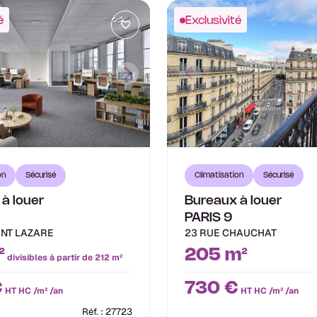
é
Exclusivité
on
Sécurisé
Climatisation
Sécurisé
à louer
Bureaux à louer
PARIS 9
INT LAZARE
23 RUE CHAUCHAT
²
205 m²
divisibles à partir de 212 m²
€
730 €
HT HC /m² /an
HT HC /m² /an
Réf. : 27723