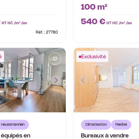
100 m²
€
540 €
HT HC /m² /an
HT HC /m² /an
Réf. : 27780
é
Exclusivité
Haussmannien
Climatisation
Flexible
 équipés en
Bureaux à vendre