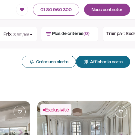
01 80 960 300
Nous contacter
Plus de critères
(0)
Trier par :
Excl
Prix
(€/m²/an)
Créer une alerte
Afficher la carte
Exclusivité