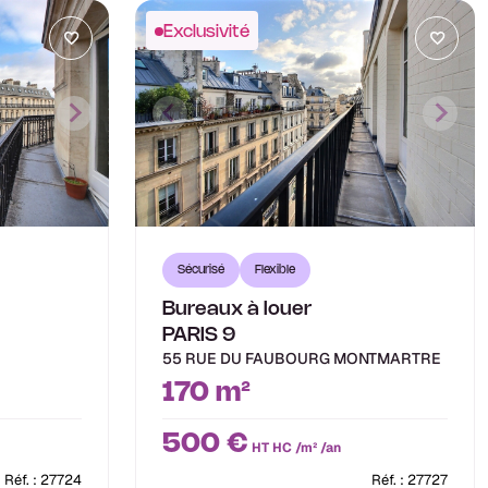
Exclusivité
Sécurisé
Flexible
Bureaux à louer
PARIS 9
55 RUE DU FAUBOURG MONTMARTRE
170 m²
500 €
HT HC /m² /an
Réf. : 27724
Réf. : 27727