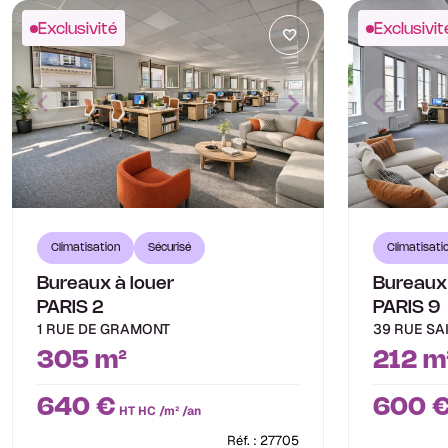
Exclusivité
Exclusivit
Climatisation
Sécurisé
Climatisati
Bureaux à louer
Bureaux 
PARIS 2
PARIS 9
1 RUE DE GRAMONT
39 RUE SA
305 m²
212 m
640 €
600 
HT HC /m² /an
Réf. : 27705