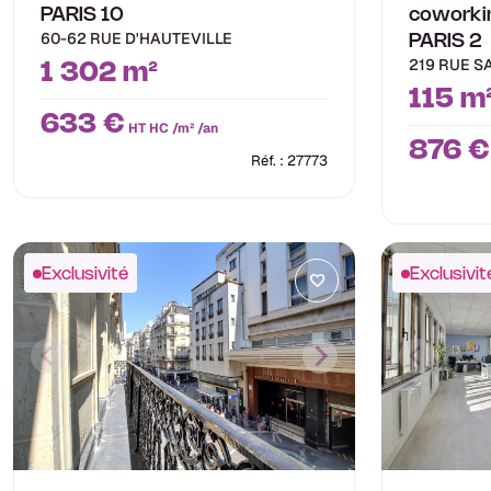
PARIS 10
coworki
60-62 RUE D'HAUTEVILLE
PARIS 2
219 RUE S
1 302 m²
115 m
633 €
HT HC /m² /an
876 €
Réf. : 27773
Exclusivité
Exclusivit