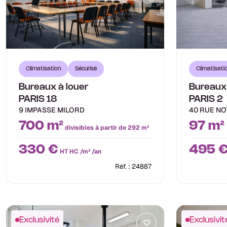
Climatisation
Sécurisé
Climatisati
Bureaux à louer
Bureaux 
PARIS 18
PARIS 2
9 IMPASSE MILORD
40 RUE NO
700 m²
97 m²
divisibles à partir de 292 m²
330 €
495 
HT HC /m² /an
Réf. : 24887
Exclusivité
Exclusivit