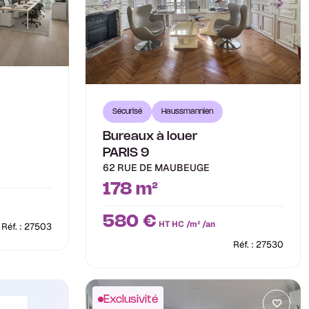
Sécurisé
Haussmannien
Bureaux à louer
PARIS 9
62 RUE DE MAUBEUGE
178 m²
580 €
HT HC /m² /an
Réf. : 27503
Réf. : 27530
Exclusivité