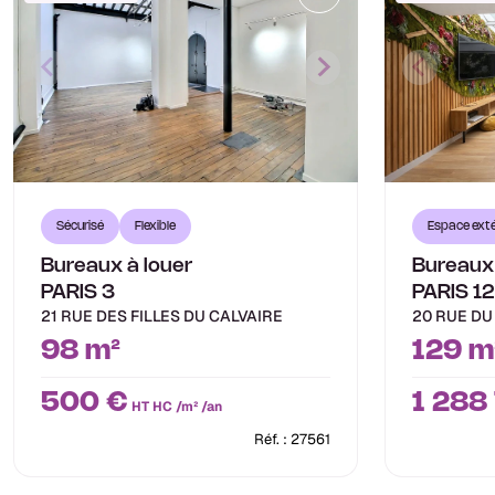
Espace exté
Sécurisé
Flexible
Bureaux
Bureaux à louer
PARIS 12
PARIS 3
20 RUE DU
21 RUE DES FILLES DU CALVAIRE
129 m
98 m²
1 288
500 €
HT HC /m² /an
Réf. : 27561