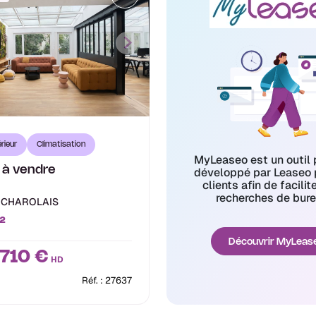
rieur
Climatisation
MyLeaseo est un outil 
 à vendre
développé par Leaseo 
clients afin de facilit
recherches de bure
 CHAROLAIS
²
Découvrir MyLeas
 710 €
HD
Réf. : 27637