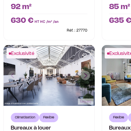
92 m²
85 m²
630 €
635 
HT HC /m² /an
Réf. : 27770
Exclusivité
Exclusivit
Climatisation
Flexible
Flexible
Bureaux à louer
Bureaux