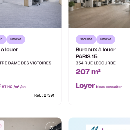
on
Flexible
Sécurisé
Flexible
à louer
Bureaux à louer
PARIS 15
TRE DAME DES VICTOIRES
354 RUE LECOURBE
207 m²
€
Loyer
HT HC /m² /an
Nous consulter
Réf. : 27391
é