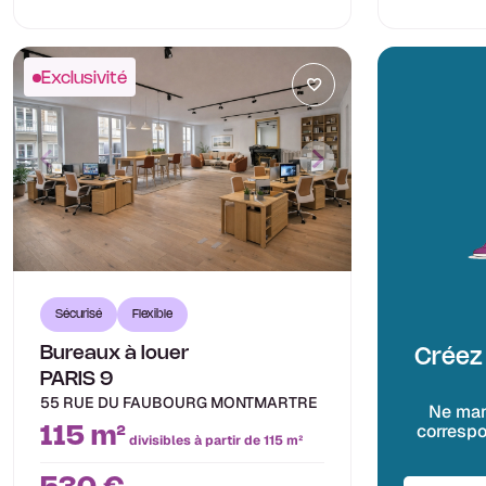
Exclusivité
Sécurisé
Flexible
Bureaux à louer
Créez 
PARIS 9
55 RUE DU FAUBOURG MONTMARTRE
Ne man
correspo
115 m²
divisibles à partir de 115 m²