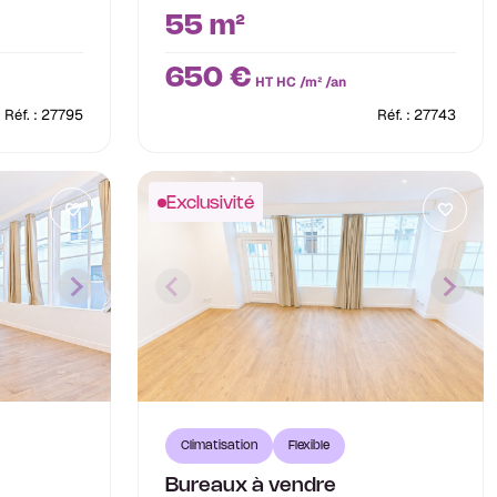
55 m²
650 €
HT HC /m² /an
Réf. : 27795
Réf. : 27743
Exclusivité
Climatisation
Flexible
Bureaux à vendre