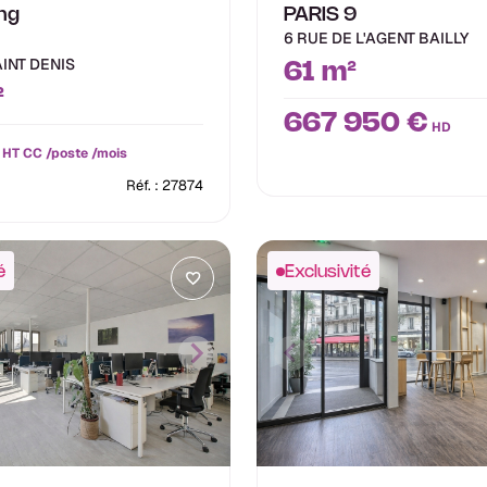
ng
PARIS 9
6 RUE DE L'AGENT BAILLY
AINT DENIS
61 m²
²
667 950 €
HD
HT CC /poste /mois
Réf. : 27874
é
Exclusivité