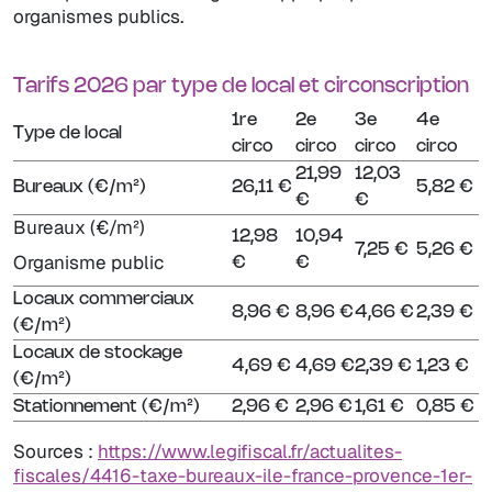
organismes publics.
Tarifs 2026 par type de local et circonscription
1re
2e
3e
4e
Type de local
circo
circo
circo
circo
21,99
12,03
Bureaux (€/m²)
26,11 €
5,82 €
€
€
Bureaux (€/m²)
12,98
10,94
7,25 €
5,26 €
Organisme public
€
€
Locaux commerciaux
8,96 €
8,96 €
4,66 €
2,39 €
(€/m²)
Locaux de stockage
4,69 €
4,69 €
2,39 €
1,23 €
(€/m²)
Stationnement (€/m²)
2,96 €
2,96 €
1,61 €
0,85 €
Sources :
https://www.legifiscal.fr/actualites-
fiscales/4416-taxe-bureaux-ile-france-provence-1er-