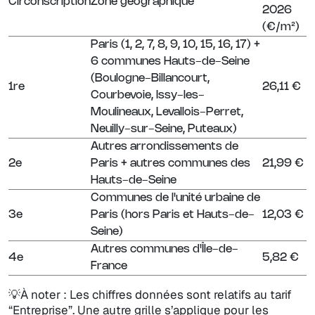
Circonscription
Zone géographique
2026
(€/m²)
Paris (1, 2, 7, 8, 9, 10, 15, 16, 17) +
6 communes Hauts-de-Seine
(Boulogne-Billancourt,
1re
26,11 €
Courbevoie, Issy-les-
Moulineaux, Levallois-Perret,
Neuilly-sur-Seine, Puteaux)
Autres arrondissements de
2e
Paris + autres communes des
21,99 €
Hauts-de-Seine
Communes de l'unité urbaine de
3e
Paris (hors Paris et Hauts-de-
12,03 €
Seine)
Autres communes d'Île-de-
4e
5,82 €
France
💡À noter : Les chiffres données sont relatifs au tarif
“Entreprise”. Une autre grille s’applique pour les