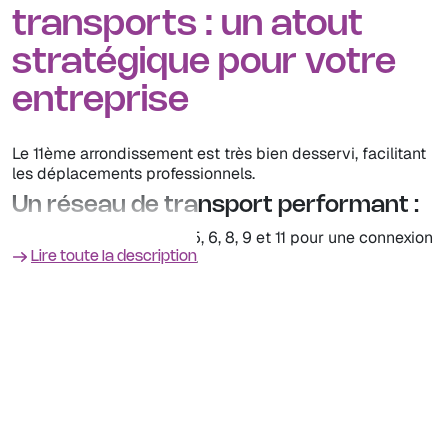
transports : un atout
stratégique pour votre
entreprise
Le 11ème arrondissement est très bien desservi, facilitant
les déplacements professionnels.
Un réseau de transport performant :
Métro
: Lignes 1, 2, 3, 5, 6, 8, 9 et 11 pour une connexion
rapide dans tout Paris.
Lire toute la description
RER
: Accès rapide aux principales gares via Nation et
Bastille.
Bus et mobilité douce
: Nombreuses lignes de bus,
pistes cyclables et stations Vélib’.
Temps de trajet optimisés :
Bastille ➔ Gare de Lyon : 5 min (métro 1)
Oberkampf ➔ Châtelet : 10 min (métro 3)
Nation ➔ La Défense : 15 min (RER A)