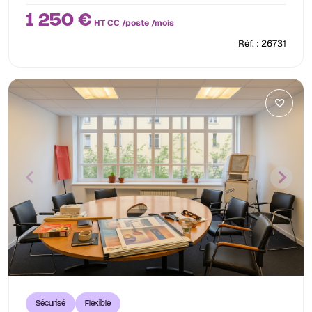
1 250 €
HT CC /poste /mois
Réf. : 26731
Sécurisé
Flexible