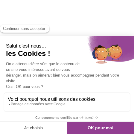
Un cadre de travail attractif :
Nombreux cafés, restaurants et espaces de
networking à proximité.
Un quartier vivant et branché, parfait pour le
développement d’activités professionnelles.
Espaces de travail modernes favorisant l’échange et la
créativité.
✨
Optez pour un
bureau équipé
, un
espace de
coworking
ou un
flex-office
à Paris 11 et offrez à votre
équipe un cadre de travail dynamique et inspirant !