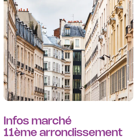
arrondissement propose de nombreuses solutions pour
accompagner votre croissance professionnelle.
Voici quelques quartiers incontournables pour louer un
bureau équipé
, un
coworking
ou un
flex-office
à Paris 11
:
Bastille
: Un pôle dynamique parfait pour les
entreprises créatives et innovantes.
Oberkampf
: Un quartier animé, idéal pour les espaces
de
coworking modernes et collaboratifs
.
Nation
: Un secteur en pleine évolution, offrant des
bureaux flexibles avec une excellente accessibilité
.
Découvrez aussi toutes nos offres de
bureaux équipés
,
de
coworking
et de
flex-office
à Paris 3, Paris 4, Paris 10,
et Paris 20.
Infos marché
11ème arrondissement