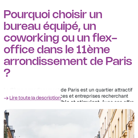
Pourquoi choisir un
bureau équipé, un
coworking ou un flex-
office dans le 11ème
arrondissement de Paris
?
Le 11ème arrondissement de Paris est un quartier attractif
pour les startups, freelances et entreprises recherchant
Lire toute la description
un
espace de travail flexible et stimulant
. Avec son offre
variée de
bureaux équipés
, d’espaces de
coworking
et
de
flex-office
, Paris 11 offre un environnement propice à
l’innovation et à la collaboration.
Que vous recherchiez un
bureau meublé
, un
coworking
collaboratif
ou un
flex-office adaptable
, le 11ème