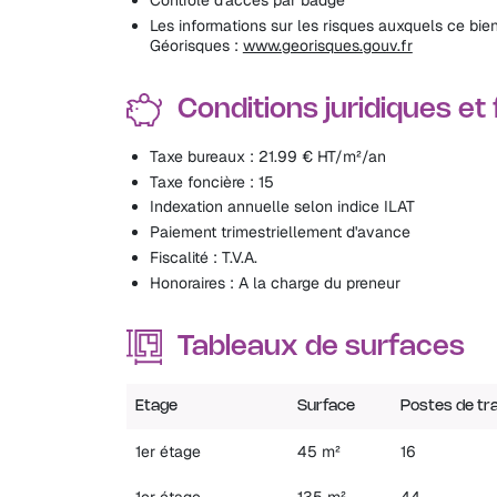
Les informations sur les risques auxquels ce bien
Géorisques :
www.georisques.gouv.fr
Conditions juridiques et
Taxe bureaux : 21.99 € HT/m²/an
Taxe foncière : 15
Indexation annuelle selon indice ILAT
Paiement trimestriellement d'avance
Fiscalité : T.V.A.
Honoraires : A la charge du preneur
Tableaux de surfaces
Etage
Surface
Postes de tra
1er étage
45 m²
16
1er étage
135 m²
44