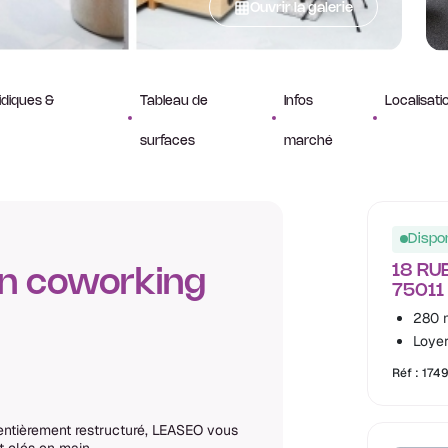
Ouvrir la galerie
idiques &
Tableau de
Infos
Localisati
surfaces
marché
Dispon
18 RU
en coworking
75011
280 m
Loyer
Réf : 174
tièrement restructuré, LEASEO vous
t clés en main