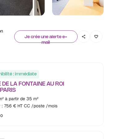
on
Je crée une alerte e-
mail
ibilité : immédiate
E DE LA FONTAINE AU ROI
 PARIS
² à partir de 35 m²
 : 756 € HT CC /poste /mois
90