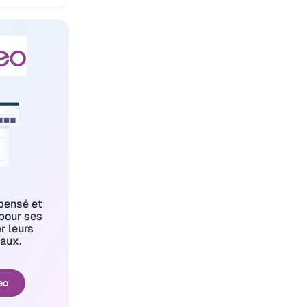
pensé et
pour ses
er leurs
aux.
eo