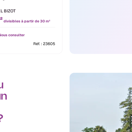
L BIZOT
²
divisibles à partir de 30 m²
ous consulter
Réf. : 23605
u
un
 ?