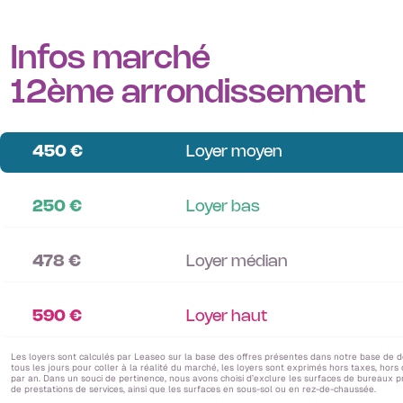
Infos marché
12ème arrondissement
450 €
Loyer moyen
250 €
Loyer bas
478 €
Loyer médian
590 €
Loyer haut
Les loyers sont calculés par Leaseo sur la base des offres présentes dans notre base de 
tous les jours pour coller à la réalité du marché, les loyers sont exprimés hors taxes, hors
par an. Dans un souci de pertinence, nous avons choisi d’exclure les surfaces de bureaux 
de prestations de services, ainsi que les surfaces en sous-sol ou en rez-de-chaussée.