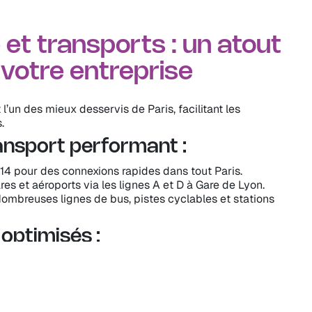
 et transports : un atout
 votre entreprise
’un des mieux desservis de Paris, facilitant les
.
ansport performant :
et 14 pour des connexions rapides dans tout Paris.
es et aéroports via les lignes A et D à Gare de Lyon.
ombreuses lignes de bus, pistes cyclables et stations
optimisés :
 : 15 min (RER A)
métro 14)
: 5 min (métro 1)