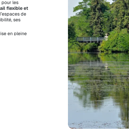
 pour les
il flexible et
 d’espaces de
bilité, ses
ise en pleine
meublés et
vité et
eau équipé
,
nes et bien
’un
accès
it pour des
coworking
et