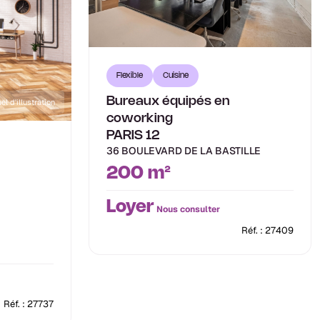
Flexible
Cuisine
Bureaux équipés en
el d'illustration
coworking
PARIS 12
36 BOULEVARD DE LA BASTILLE
200 m²
Loyer
Nous consulter
Réf. : 27409
Réf. : 27737