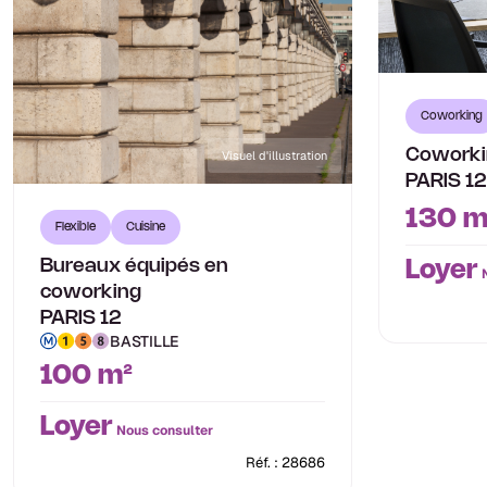
Coworking
Coworki
Visuel d'illustration
PARIS 12
130 m
Flexible
Cuisine
Loyer
Bureaux équipés en
N
coworking
PARIS 12
BASTILLE
100 m²
Loyer
Nous consulter
Réf. : 28686