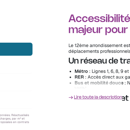
Accessibilité
majeur pour
Le 12ème arrondissement est l
déplacements professionnels
Un réseau de tr
Métro
: Lignes 1, 6, 8, 9 
RER
: Accès direct aux gar
Bus et mobilité douce
: N
Vélib’.
Temps de trajet 
Lire toute la description
Gare de Lyon ➔ La Défense
Bercy ➔ Châtelet : 8 min (
données. Réactualisés
 charges, par m² et
Reuilly-Diderot ➔ Bastille 
proposées en contrats