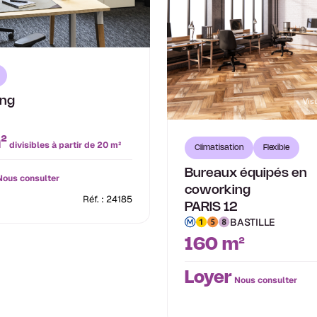
ng
Visu
²
divisibles à partir de 20 m²
Climatisation
Flexible
Bureaux équipés en
ous consulter
coworking
Réf. : 24185
PARIS 12
BASTILLE
160 m²
Loyer
Nous consulter