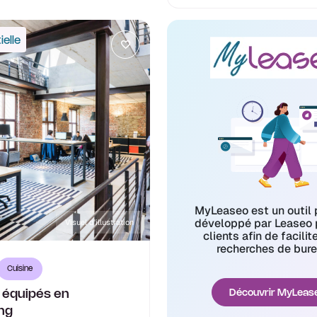
elle
MyLeaseo est un outil 
développé par Leaseo 
Visuel d'illustration
clients afin de facilit
recherches de bure
Cuisine
 équipés en
Découvrir MyLeas
ng