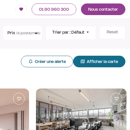
01 80 960 300
Nous contacter
Reset
Trier par :
Défaut
Prix
(€/poste/mois)
Créer une alerte
Afficher la carte