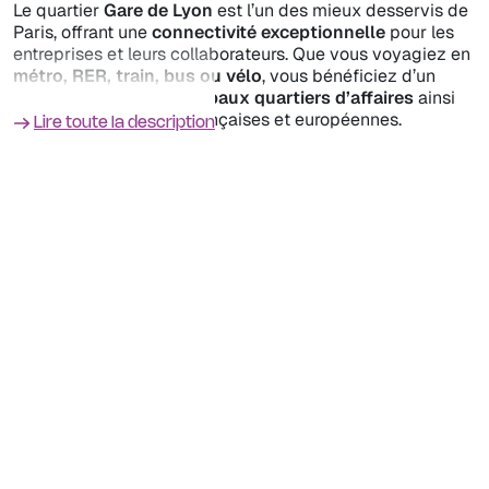
Le quartier
Gare de Lyon
est l’un des mieux desservis de
Paris, offrant une
connectivité exceptionnelle
pour les
entreprises et leurs collaborateurs. Que vous voyagiez en
métro, RER, train, bus ou vélo
, vous bénéficiez d’un
accès rapide aux principaux quartiers d’affaires
ainsi
qu’aux grandes villes françaises et européennes.
Lire toute la description
Métro & RER : Une accessibilité
optimale
Gare de Lyon est un véritable
hub de transport
avec
plusieurs lignes de
métro et de RER
, facilitant les
déplacements quotidiens.
Métro
: Lignes
1
et
14
– dessert les grands axes
parisiens comme
Châtelet, La Défense et Saint-
Lazare
.
RER
:
RER A
: connexion rapide vers
La Défense et
Marne-la-Vallée
.
RER D
: accès direct vers le
nord et le sud de l’Île-
de-France
.
Train & Grandes lignes : Un quartier