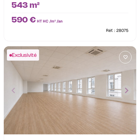
543 m²
590 €
HT HC /m² /an
Réf. : 28075
Exclusivité