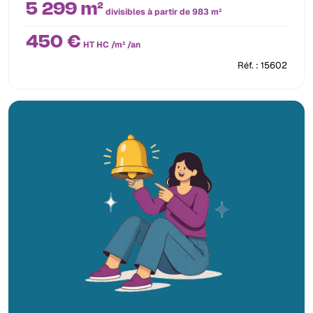
5 299 m²
divisibles à partir de 983 m²
450 €
HT HC /m² /an
Réf. : 15602