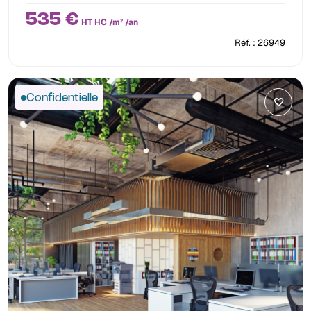
535 €
HT HC /m² /an
Réf. : 26949
Confidentielle