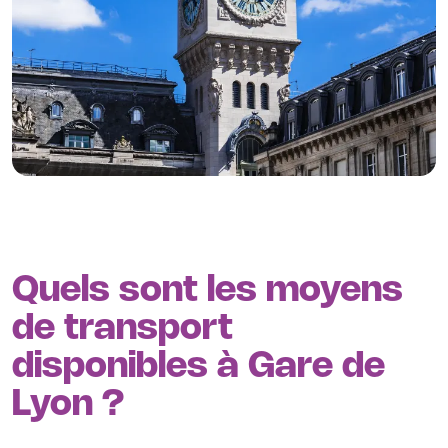
innovantes
.
Aligre / Ledru-Rollin
: Un secteur dynamique mêlant
bureaux indépendants et espaces de coworking
,
avec une ambiance conviviale et commerçante.
Quai de la Rapée / Austerlitz
: Proche des quais de
Seine et des transports, un quartier en pleine mutation
offrant de nouvelles opportunités d’implantation
.
👉
Vous souhaitez explorer d’autres secteurs ?
Consultez nos bureaux à louer dans les quartiers voisins
comme
Bercy, Bastille ou Nation
, des zones tout aussi
stratégiques.
Découvrez aussi nos bureaux disponibles dans les
quartiers de
Bastille
et
République
.
Quels sont les moyens
de transport
disponibles à Gare de
Lyon ?