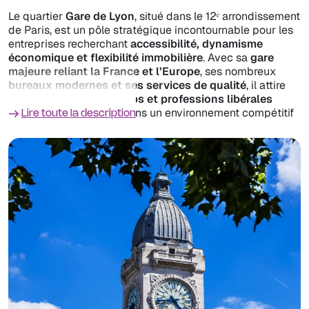
Le quartier
Gare de Lyon
, situé dans le 12ᵉ arrondissement
de Paris, est un pôle stratégique incontournable pour les
entreprises recherchant
accessibilité, dynamisme
économique et flexibilité immobilière
. Avec sa
gare
majeure reliant la France et l’Europe
, ses nombreux
bureaux modernes et ses services de qualité
, il attire
grands groupes, startups et professions libérales
souhaitant s’implanter dans un environnement compétitif
Lire toute la description
et bien desservi.
Louer un bureau à
Gare de Lyon
, c’est choisir
un quartier
d’affaires en pleine croissance
, bénéficiant d’une
excellente connectivité
et d’un cadre de travail équilibré
entre activité professionnelle et espaces verts.
📍 Les secteurs clés de Gare de Lyon
Rue de Bercy & Rue de Lyon
: Idéal pour les
entreprises cherchant des
immeubles de bureaux
modernes
, avec un accès direct à la gare.
Quartier Bercy
: Un pôle économique en plein essor,
accueillant
grands sièges sociaux et entreprises