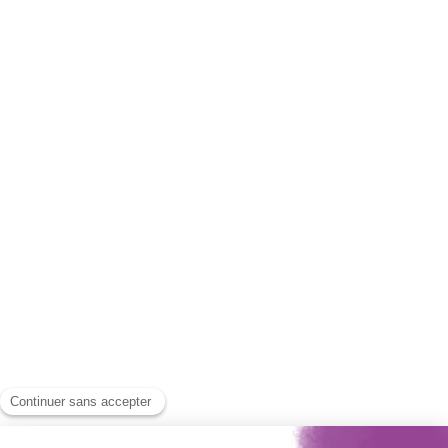
écologique.
Accès routier : Une connexion rapide
aux axes majeurs
Situé à proximité de grands axes routiers, le quartier
permet un accès
facile en voiture ou en taxi
:
✔
Connexion rapide aux autoroutes
:
A4
vers l’est de la France et l’Allemagne.
A6
vers le sud et les grandes villes comme Lyon et
Marseille.
Périphérique parisien à quelques minutes
, facilitant les
déplacements en Île-de-France.
📢
Un quartier parfaitement adapté aux entreprises
recherchant une accessibilité optimale !