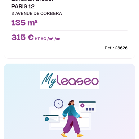
PARIS 12
2 AVENUE DE CORBERA
135 m²
315 €
HT HC /m² /an
Réf. : 28626