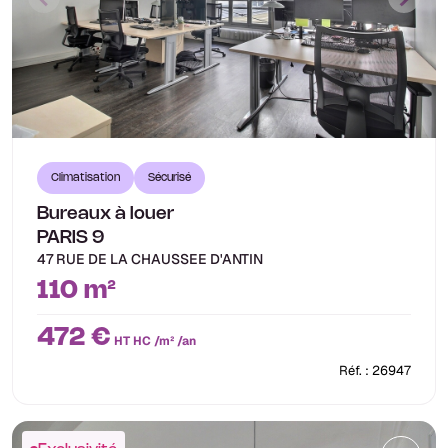
Climatisation
Sécurisé
Bureaux à louer
PARIS 9
47 RUE DE LA CHAUSSEE D'ANTIN
110 m²
472 €
HT HC /m² /an
Réf. : 26947