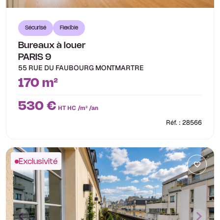
Sécurisé
Flexible
Bureaux à louer
PARIS 9
55 RUE DU FAUBOURG MONTMARTRE
170 m²
530 €
HT HC /m² /an
Réf. : 28566
Exclusivité