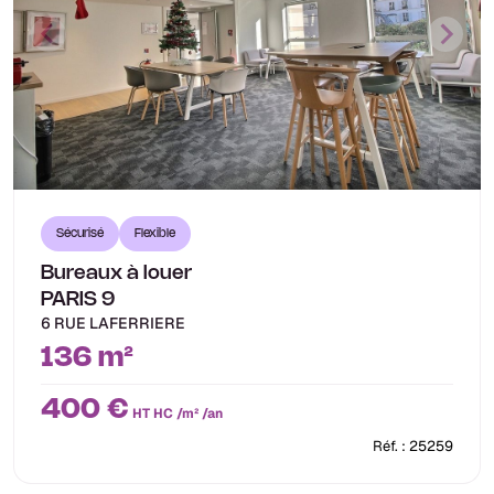
Sécurisé
Flexible
Bureaux à louer
PARIS 9
6 RUE LAFERRIERE
136 m²
400 €
HT HC /m² /an
Réf. : 25259