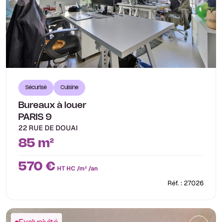
Sécurisé
Cuisine
Bureaux à louer
PARIS 9
22 RUE DE DOUAI
85 m²
570 €
HT HC /m² /an
Réf. : 27026