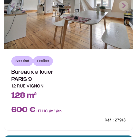
Sécurisé
Flexible
Bureaux à louer
PARIS 9
12 RUE VIGNON
128 m²
600 €
HT HC /m² /an
Réf. : 27913