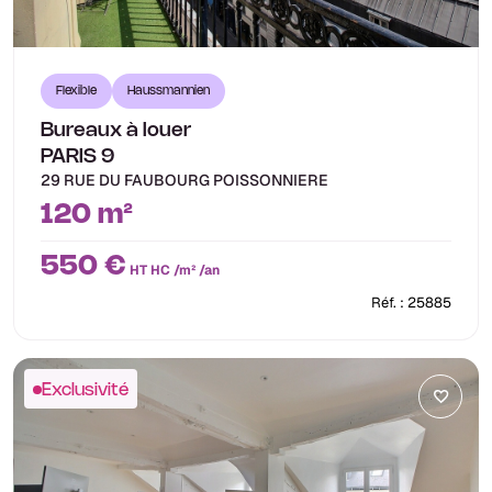
Flexible
Haussmannien
Bureaux à louer
PARIS 9
29 RUE DU FAUBOURG POISSONNIERE
120 m²
550 €
HT HC /m² /an
Réf. : 25885
Exclusivité