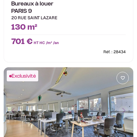
Bureaux à louer
PARIS 9
20 RUE SAINT LAZARE
130 m²
701 €
HT HC /m² /an
Réf. : 28434
Exclusivité