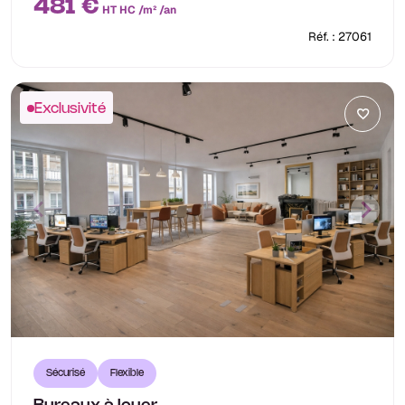
481 €
HT HC /m² /an
Réf. : 27061
Exclusivité
Sécurisé
Flexible