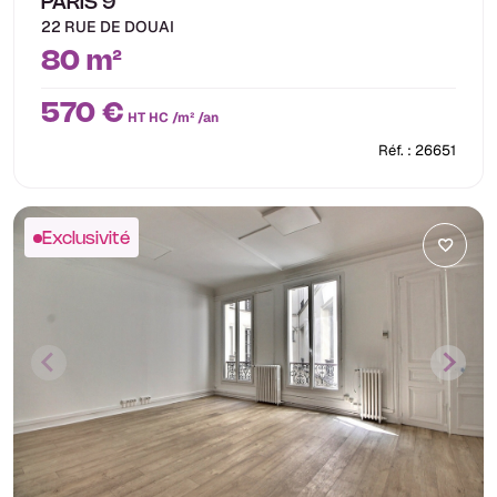
PARIS 9
22 RUE DE DOUAI
80 m²
570 €
HT HC /m² /an
Réf. : 26651
Exclusivité