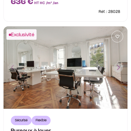
636 €
HT HC /m² /an
Réf. : 28028
Exclusivité
Sécurisé
Flexible