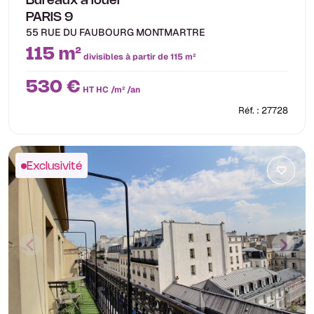
Bureaux à louer
PARIS 9
55 RUE DU FAUBOURG MONTMARTRE
115 m²
divisibles à partir de 115 m²
530 €
HT HC /m² /an
Réf. : 27728
Exclusivité