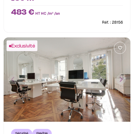
483 €
HT HC /m² /an
Réf. : 28156
Exclusivité
Sécurisé
Flexible