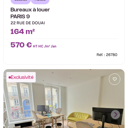
Bureaux à louer
PARIS 9
22 RUE DE DOUAI
164 m²
570 €
HT HC /m² /an
Réf. : 26780
Exclusivité