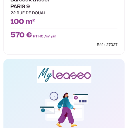
Bureaux à louer
PARIS 9
22 RUE DE DOUAI
100 m²
570 €
HT HC /m² /an
Réf. : 27027