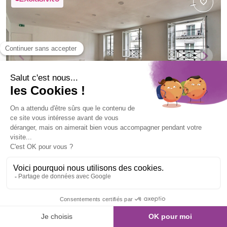
Sécurisé
Flexible
Bureaux à louer
PARIS 9
12 RUE VIGNON
175 m²