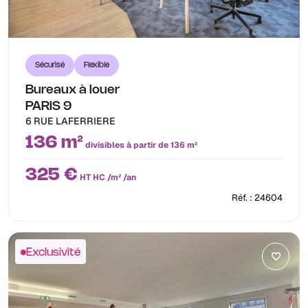
Sécurisé
Flexible
Bureaux à louer
PARIS 9
6 RUE LAFERRIERE
136 m²
divisibles à partir de 136 m²
325 €
HT HC /m² /an
Réf. : 24604
Exclusivité