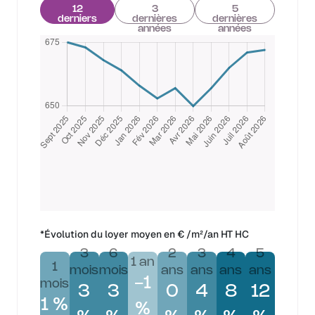
12
3
5
derniers
dernières
dernières
mois
années
années
*Évolution du loyer moyen en € /m²/an HT HC
3
6
2
3
4
5
1 an
1
mois
mois
ans
ans
ans
ans
-1
mois
3
3
0
4
8
12
1 %
%