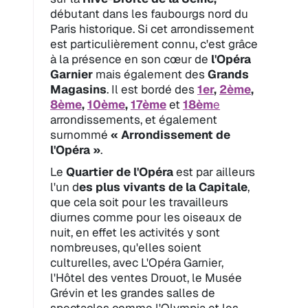
débutant dans les faubourgs nord du
Paris historique. Si cet arrondissement
est particulièrement connu, c'est grâce
à la présence en son cœur de
l'Opéra
Garnier
mais également des
Grands
Magasins
. Il est bordé des
1er
,
2ème
,
8ème
,
10ème
,
17ème
et
18èm
e
arrondissements, et également
surnommé
« Arrondissement de
l'Opéra »
.
Le
Quartier de l'Opéra
est par ailleurs
l'un d
es plus vivants de la Capitale
,
que cela soit pour les travailleurs
diurnes comme pour les oiseaux de
nuit, en effet les activités y sont
nombreuses, qu'elles soient
culturelles, avec L'Opéra Garnier,
l'Hôtel des ventes Drouot, le Musée
Grévin et les grandes salles de