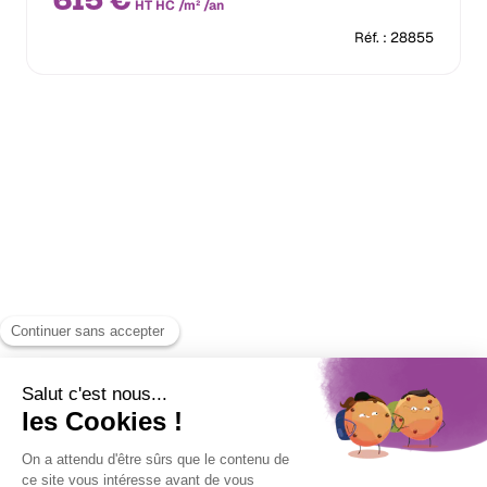
615 €
HT HC /m² /an
Réf. : 28855