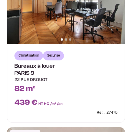
Climatisation
Sécurisé
Bureaux à louer
PARIS 9
22 RUE DROUOT
82 m²
439 €
HT HC /m² /an
Réf. : 27475