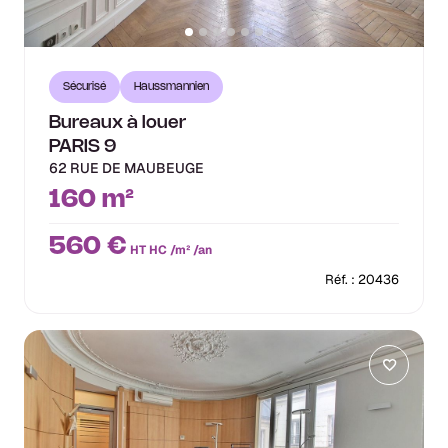
Sécurisé
Haussmannien
Bureaux à louer
PARIS 9
62 RUE DE MAUBEUGE
160 m²
560 €
HT HC /m² /an
Réf. : 20436