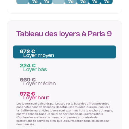
%
%
%
%
%
%
Tableau des loyers à Paris 9
672 €
Loyer moyen
224 €
Loyer bas
660 €
Loyer médian
972 €
Loyer haut
Les loyers sont calculés par Leaseo sur la base des offres présentes
dans notre base de données. Réactualisés tous les jours pour coller à
la réalité du marché, les loyers sont exprimés hors taxes, hors charges,
par m² et par an. Dans un souci de pertinence, nous avons choisi
d’exclure les surfaces de bureaux proposées en contrats de
prestations de services, ainsi que les surfaces en sous-sol ou en rez-
de-chaussée.