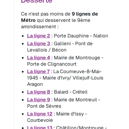
Desserte
Ce n'est pas moins de
9 lignes de
Métro
qui desservent le 9ème
arrondissement :
La ligne 2
: Porte Dauphine - Nation
La ligne 3
: Gallieni - Pont de
Levallois / Bécon
La ligne 4
: Mairie de Montrouge -
Porte de Clignancourt
La ligne 7
: La Courneuve-8-Mai-
1945 - Mairie d'Ivry/ Villejuif-Louis
Aragon
La ligne 8
: Balard - Créteil
La ligne 9
: Mairie de Montreuil -
Pont de Sèvres
La ligne 12
: Mairie d'Issy -
Courbevoie
La ligne 13
: Châtillon/Montrouge -