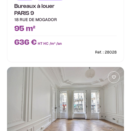
Bureaux à louer
PARIS 9
18 RUE DE MOGADOR
95 m²
636 €
HT HC /m² /an
Réf. : 28028