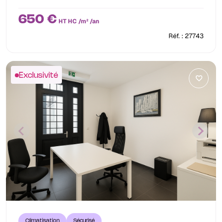
650 €
HT HC /m² /an
Réf. : 27743
Exclusivité
Climatisation
Sécurisé