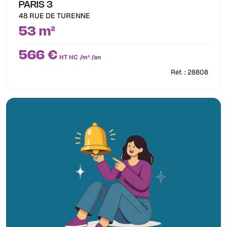
PARIS 3
48 RUE DE TURENNE
53 m²
566 €
HT HC /m² /an
Réf. : 28808