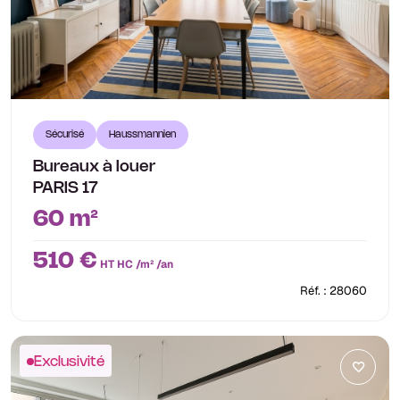
Sécurisé
Haussmannien
Bureaux à louer
PARIS 17
60 m²
510 €
HT HC /m² /an
Réf. : 28060
Exclusivité