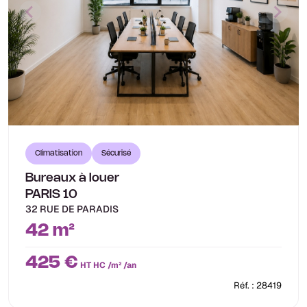
Climatisation
Sécurisé
Bureaux à louer
PARIS 10
32 RUE DE PARADIS
42 m²
425 €
HT HC /m² /an
Réf. : 28419