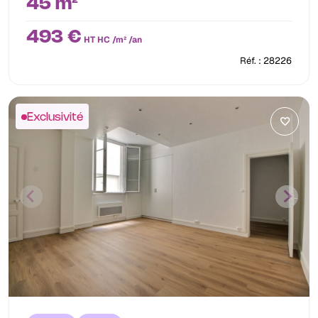
45 m²
493 €
HT HC /m² /an
Réf. : 28226
Exclusivité