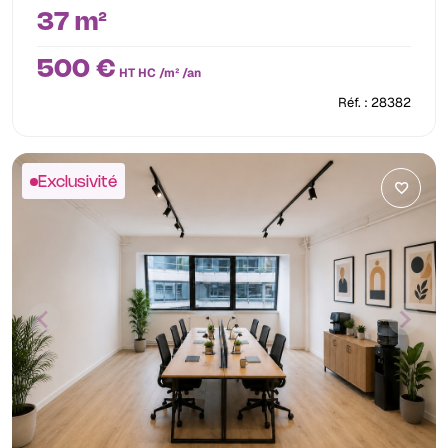
37 m²
500 €
HT HC /m² /an
Réf. : 28382
Exclusivité