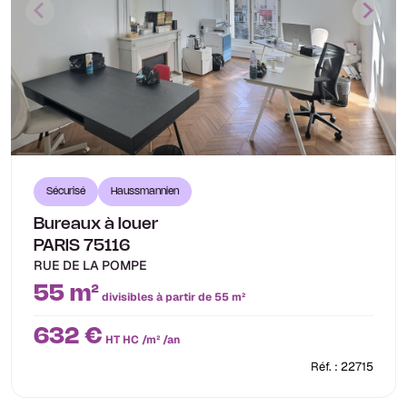
Sécurisé
Haussmannien
Bureaux à louer
PARIS 75116
RUE DE LA POMPE
55 m²
divisibles à partir de 55 m²
632 €
HT HC /m² /an
Réf. : 22715