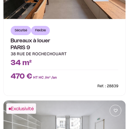
Sécurisé
Flexible
Bureaux à louer
PARIS 9
38 RUE DE ROCHECHOUART
34 m²
470 €
HT HC /m² /an
Réf. : 28839
Exclusivité