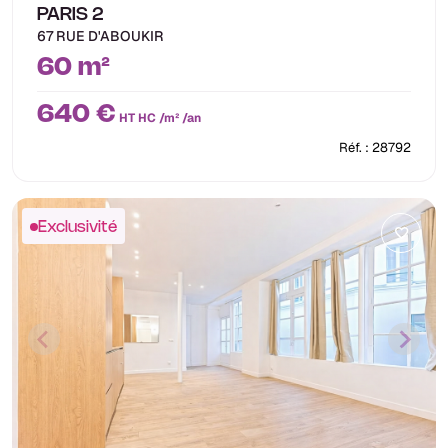
PARIS 2
67 RUE D'ABOUKIR
60 m²
640 €
HT HC /m² /an
Réf. : 28792
Exclusivité