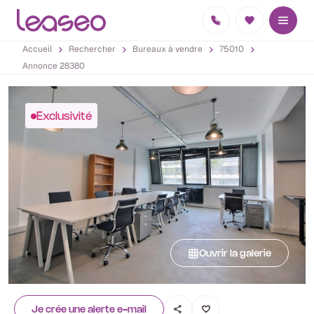
Accueil
Rechercher
Bureaux à vendre
75010
Annonce 28380
Exclusivité
Ouvrir la galerie
Je crée une alerte e-mail