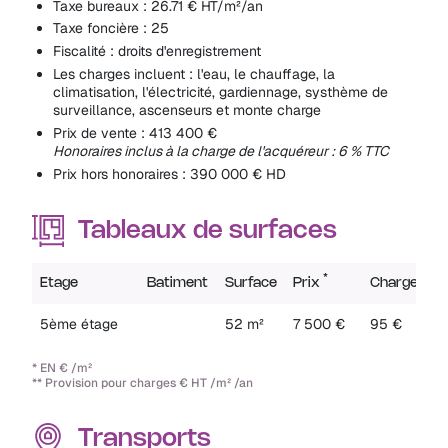
Taxe bureaux : 26.71 € HT/m²/an
Taxe foncière : 25
Fiscalité : droits d'enregistrement
Les charges incluent : l'eau, le chauffage, la
climatisation, l'électricité, gardiennage, systhème de
surveillance, ascenseurs et monte charge
Prix de vente : 413 400 €
Honoraires inclus à la charge de l'acquéreur : 6 % TTC
Prix hors honoraires : 390 000 € HD
Tableaux de surfaces
*
**
Etage
Batiment
Surface
Prix
Charges
5ème étage
52 m²
7 500 €
95 €
* EN € /m²
** Provision pour charges € HT /m² /an
Transports