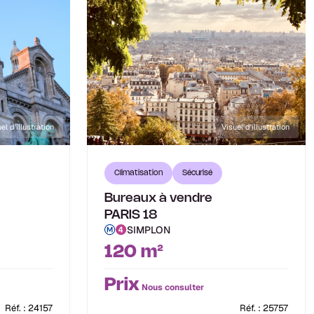
el d'illustration
Visuel d'illustration
Climatisation
Sécurisé
Bureaux à vendre
PARIS 18
SIMPLON
120 m²
Prix
Nous consulter
Réf. : 24157
Réf. : 25757