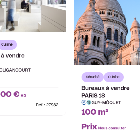
Cuisine
 à vendre
Visu
8
 CLIGANCOURT
Sécurisé
Cuisine
Bureaux à vendre
000 €
HD
PARIS 18
GUY-MÔQUET
Réf. : 27982
100 m²
Prix
Nous consulter