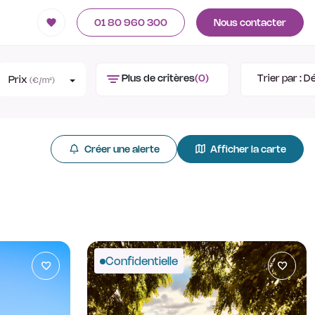
01 80 960 300
Nous contacter
Plus de critères
(0)
Trier par :
Dé
Prix
(€/m²)
Créer une alerte
Afficher la carte
Confidentielle