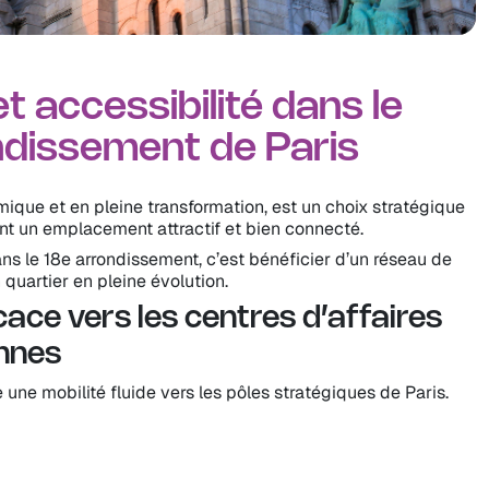
t accessibilité dans le
dissement de Paris
ique et en pleine transformation, est un choix stratégique
ant un emplacement attractif et bien connecté.
ns le 18e arrondissement, c’est bénéficier d’un réseau de
 quartier en pleine évolution.
cace vers les centres d’affaires
ennes
une mobilité fluide vers les pôles stratégiques de Paris.
 13, reliant rapidement Opéra, Montparnasse et Saint-Lazare.
la ligne B via Gare du Nord, idéale pour les trajets longue
nse permettant une couverture optimale du quartier. ⏳
 depuis le 18e arrondissement
: