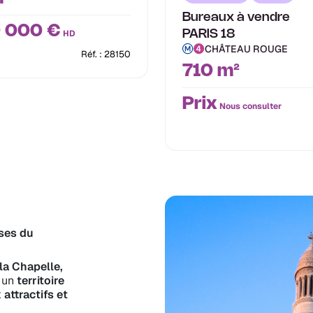
Bureaux à vendre
 000 €
HD
PARIS 18
CHÂTEAU ROUGE
Réf. : 28150
710 m²
Prix
Nous consulter
ises du
la Chapelle,
t un
territoire
attractifs et