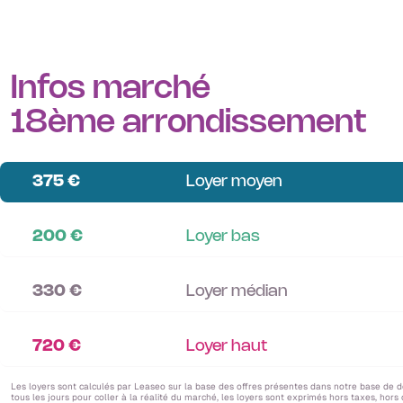
Porte de Clignancourt
: Un quartier en transformation, 
potentiel d’investissement.
🚀
Besoin de comparer ?
Consultez aussi nos
bureaux à v
17 et Paris 19
.
Infos marché
18ème arrondissement
375 €
Loyer moyen
200 €
Loyer bas
330 €
Loyer médian
720 €
Loyer haut
Les loyers sont calculés par Leaseo sur la base des offres présentes dans notre base de 
tous les jours pour coller à la réalité du marché, les loyers sont exprimés hors taxes, hors