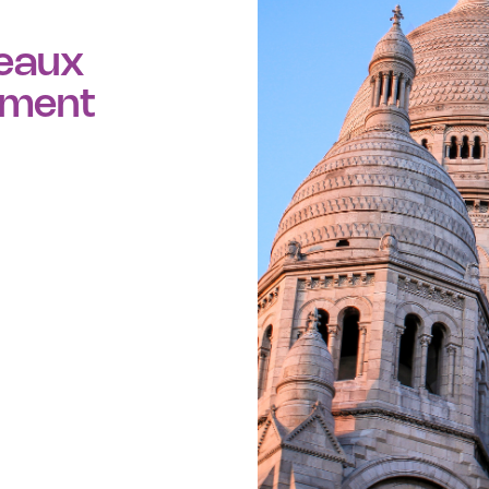
reaux
ement
llement, avec
que dans le
créatives et
 des
bureaux
t des bureaux