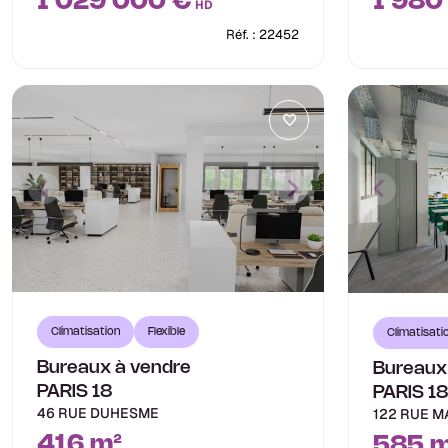
1 029 000 €
1 980
HD
Réf. : 22452
Climatisation
Flexible
Climatisati
Bureaux à vendre
Bureaux
PARIS 18
PARIS 1
46 RUE DUHESME
122 RUE 
416 m²
585 m