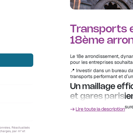
avec un fort
endre à Paris
Transports e
18ème arron
Le 18e arrondissement, dynam
pour les entreprises souhait
📍 Investir dans un bureau da
transports performant et d’un
Un maillage effi
et gares parisi
Le 18e arrondissement assure 
Lire toute la description
🚇
Métro
: Lignes 2, 4, 12 et
🚆
RER
: Connexion directe à 
distance. 🚌
Bus
: Réseau de
données. Réactualisés
 charges, par m² et
Exemple de temps de trajet