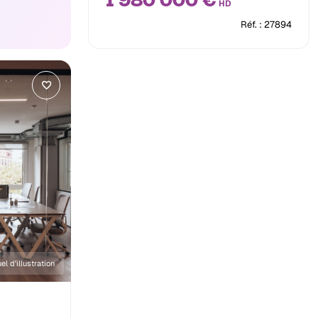
1 980 000 €
HD
Réf. : 27894
el d'illustration