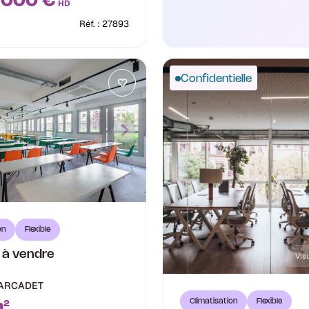
 000 €
HD
Réf. : 27893
Confidentielle
on
Flexible
 à vendre
Visu
8
MARCADET
Climatisation
Flexible
²