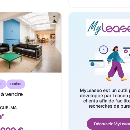
on
Flexible
MyLeaseo est un outil 
 à vendre
développé par Leaseo 
clients afin de facilit
8
recherches de bure
E GUELMA
²
Découvrir MyLeas