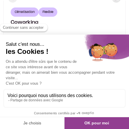
Climatisation
Flexible
Coworking
PARIS 8
231 m²
Loyer
Nous consulter
Réf. : 26061