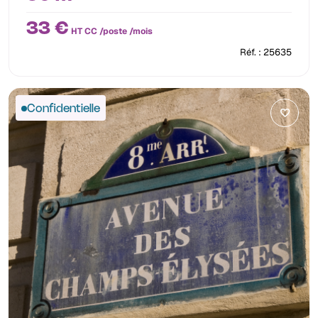
33 €
HT CC /poste /mois
Réf. : 25635
Confidentielle