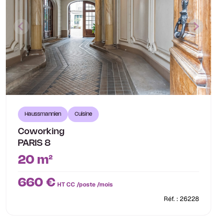
Haussmannien
Cuisine
Coworking
PARIS 8
20 m²
660 €
HT CC /poste /mois
Réf. : 26228