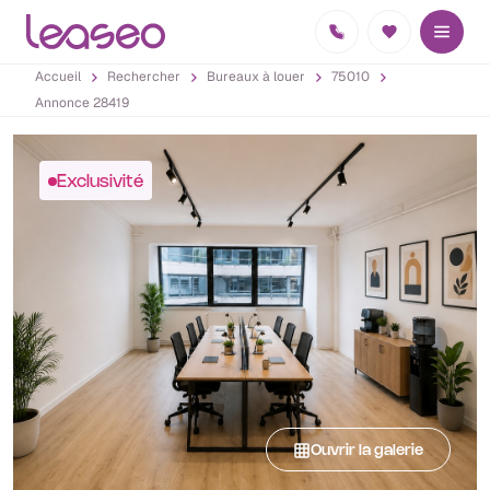
Accueil
Rechercher
Bureaux à louer
75010
Annonce 28419
Exclusivité
Ouvrir la galerie