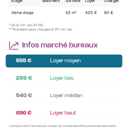
Etage
Batiment
Surface
Loyer
Charges
4ème étage
42 m²
425 €
90 €
* En € /m² /an HT HC
** Provision pour charges € HT /m² /an
Infos marché bureaux
555 €
Loyer moyen
288 €
Loyer bas
540 €
Loyer médian
696 €
Loyer haut
Les loyers sont calculés par Leaseo sur la base des offres présentes dans notre