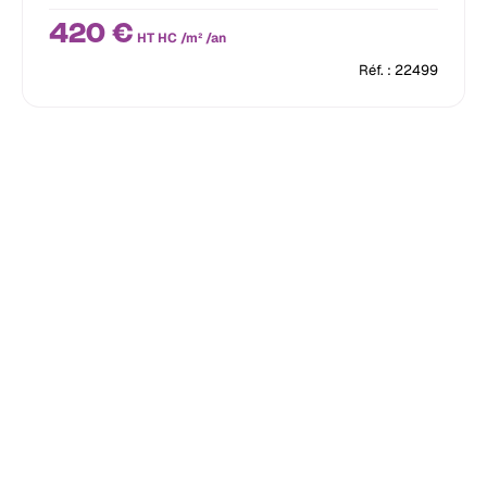
420 €
HT HC /m² /an
Réf. : 22499