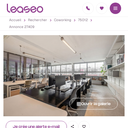
Accueil
Rechercher
Coworking
75012
Annonce 27409
Ouvrir la galerie
Je crée une alerte e-mail