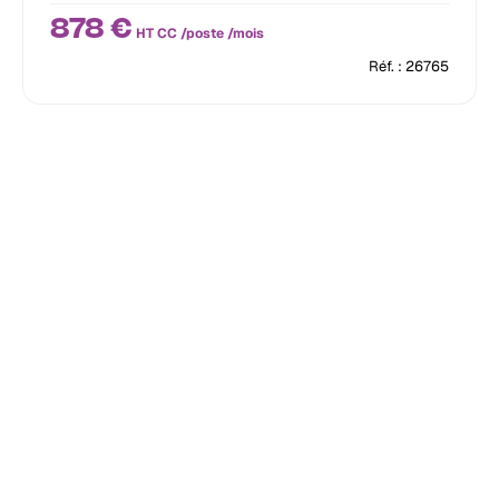
878 €
HT CC /poste /mois
Réf. : 26765