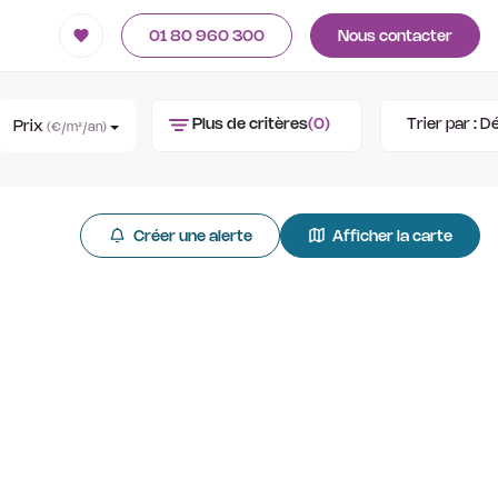
01 80 960 300
Nous contacter
Plus de critères
(0)
Trier par :
Dé
Prix
(€/m²/an)
Créer une alerte
Afficher la carte