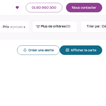
01 80 960 300
Nous contacter
Plus de critères
(0)
Trier par :
Dé
Prix
(€/m²/an)
Créer une alerte
Afficher la carte