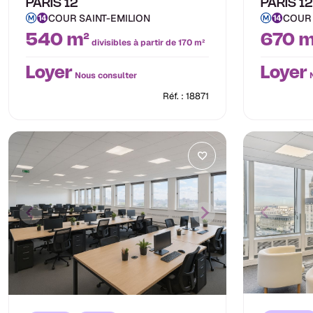
PARIS 12
PARIS 12
COUR SAINT-EMILION
COUR 
540 m²
670 m
divisibles à partir de 170 m²
Loyer
Loyer
Nous consulter
N
Réf. : 18871