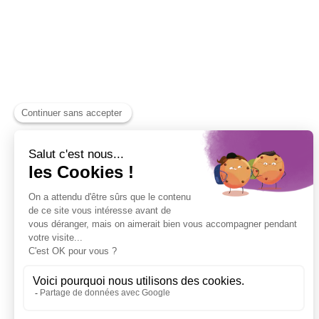
internationales
Accès rapide à la Gare de Lyon et à la Gare d’Austerlit
professionnels vers la province et l’Europe.
Correspondance avec le réseau TGV
pour les trajets lo
Bus & Mobilité douce : Des solutions 
pratiques
Plusieurs
lignes de bus
desservent le quartier, reliant le
économiques parisiens
.
Nombreuses stations Vélib’ et trottinettes
pour des dé
écologiques.
Accès routier : Une connexion facilité
Périphérique Sud et Est
à proximité immédiate pour un
d’affaires de Paris et d’Île-de-France.
Connexion directe aux
autoroutes A6 (vers le sud de la 
l’Allemagne).
📢
Un emplacement idéal pour les entreprises en quête d
connectivité !