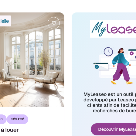
elle
MyLeaseo est un outil 
développé par Leaseo 
Visuel d'illustration
clients afin de facilit
recherches de bure
on
Sécurisé
à louer
Découvrir MyLeas