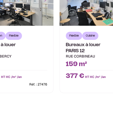
on
Flexible
Flexible
Cuisine
à louer
Bureaux à louer
PARIS 12
 BERCY
RUE CORBINEAU
159 m²
€
377 €
HT HC /m² /an
HT HC /m² /an
Réf. : 27476