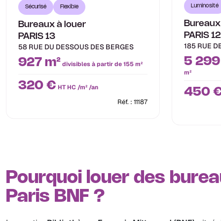
Luminosité
Sécurisé
Flexible
Bureaux 
Bureaux à louer
PARIS 12
PARIS 13
185 RUE D
58 RUE DU DESSOUS DES BERGES
5 299
927 m²
divisibles à partir de 155 m²
m²
320 €
HT HC /m² /an
450 
Réf. : 11187
Pourquoi louer des burea
Paris BNF ?