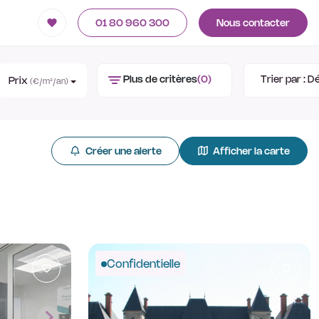
01 80 960 300
Nous contacter
Plus de critères
(0)
Trier par :
Dé
Prix
(€/m²/an)
Créer une alerte
Afficher la carte
Confidentielle