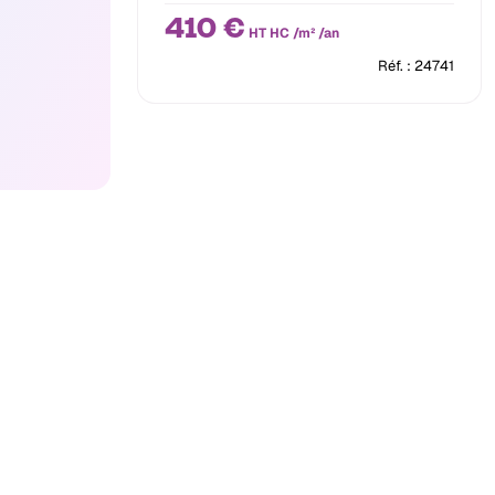
410 €
HT HC /m² /an
Réf. : 24741