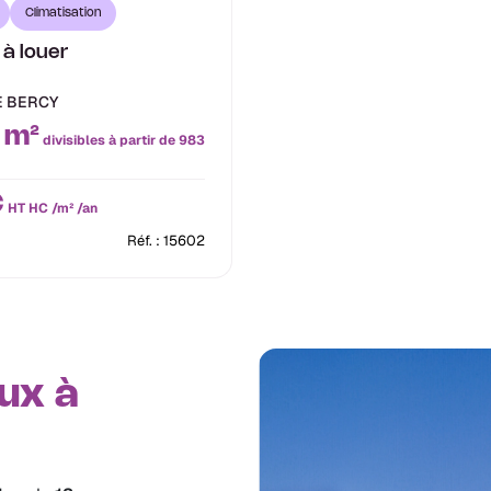
Climatisation
à louer
E BERCY
 m²
divisibles à partir de 983
€
HT HC /m² /an
Réf. : 15602
ux à