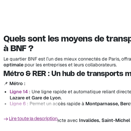
recherchant un cadre agréable.
Paris Rive Gauche & Masséna
: Un espace en pleine mu
accueillant
de nombreux sièges sociaux et start-ups 
👉
Vous souhaitez explorer plus d'options ?
Consultez no
louer dans les arrondissements voisons comme le
5e
,
12e
e
Quels sont les moyens de transp
à BNF ?
Le quartier BNF est l’un des mieux connectés de Paris, offr
optimale
pour les entreprises et leurs collaborateurs.
Métro & RER : Un hub de transports 
📌
Métro :
Ligne 14
: Une ligne rapide et automatique reliant direc
Lazare et Gare de Lyon
.
Ligne 6
: Permet un accès rapide à
Montparnasse, Berc
📌
RER :
Lire toute la description
RER C
: Connexion directe avec
Invalides, Saint-Michel
Train & Grandes lignes : Connexions n