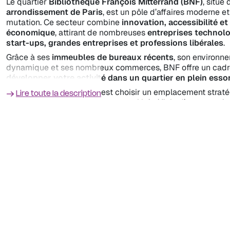
Le quartier
Bibliothèque François Mitterrand (BNF)
, situé
arrondissement de Paris
, est un pôle d’affaires moderne et
mutation. Ce secteur combine
innovation, accessibilité 
économique
, attirant de nombreuses
entreprises technol
start-ups, grandes entreprises et professions libérales
.
Grâce à ses
immeubles de bureaux récents
, son environn
dynamique et ses nombreux commerces, BNF offre un cadre
développer votre activité dans un quartier en plein esso
Louer un bureau à BNF, c’est choisir un emplacement strat
Lire toute la description
desservi par les transports
, et qui bénéficie d’une
grande 
pour les entreprises en quête de flexibilité et de moderni
Les secteurs clés de BNF
Avenue de France & Rue du Chevaleret
: Un secteur c
immeubles récents
, parfaitement adaptés aux entrepris
croissance.
Quartier Bibliothèque François Mitterrand
: Un pôle ter
développement, mêlant
bureaux modernes, espaces cul
commerces
.
Quai Panhard et Levassor
: Un secteur dynamique ave
bureaux offrant une vue sur la Seine
, idéal pour les en