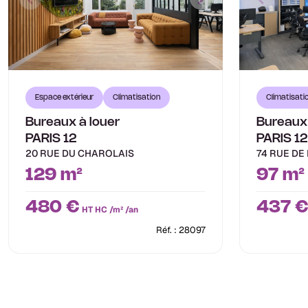
Espace extérieur
Climatisation
Climatisati
Bureaux à louer
Bureaux 
PARIS 12
PARIS 12
20 RUE DU CHAROLAIS
74 RUE DE
129 m²
97 m²
480 €
437 
HT HC /m² /an
Réf. : 28097