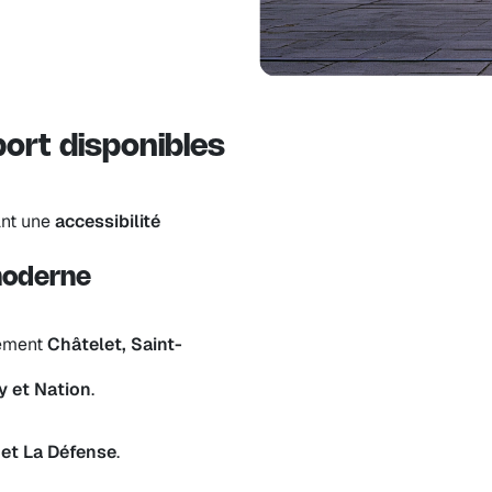
tation,
innovantes
.
s bureaux à
t
14e
.
ort disponibles
ant une
accessibilité
moderne
tement
Châtelet, Saint-
y et Nation
.
 et La Défense
.
ationales et