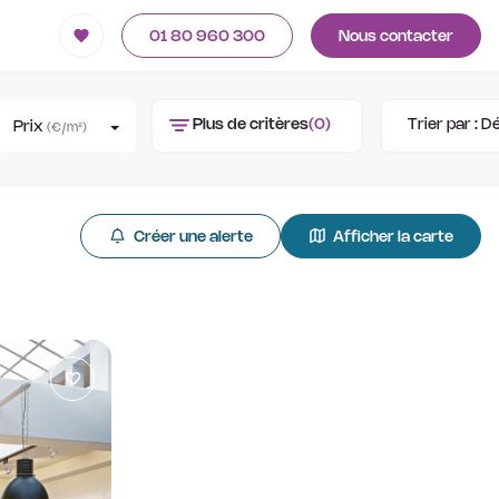
01 80 960 300
Nous contacter
Plus de critères
(0)
Trier par :
Dé
Prix
(€/m²)
Créer une alerte
Afficher la carte