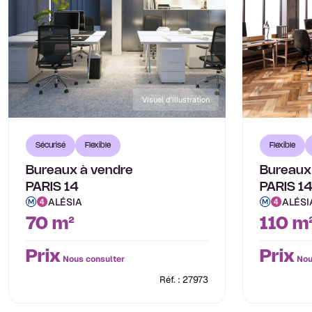
Visuel d'illustration
Sécurisé
Flexible
Flexible
Bureaux à vendre
Bureaux
PARIS 14
PARIS 1
ALÉSIA
ALÉSI
70 m²
110 m
Prix
Prix
Nous consulter
Nou
Réf. : 27973