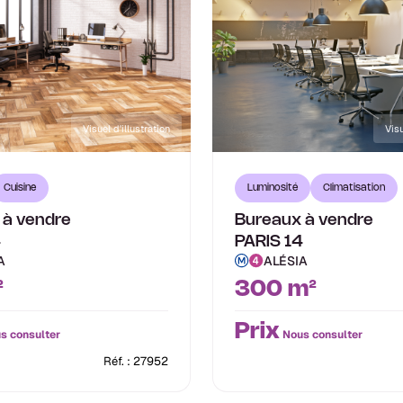
Visuel d'illustration
Visu
Cuisine
Luminosité
Climatisation
 à vendre
Bureaux à vendre
4
PARIS 14
A
ALÉSIA
²
300 m²
Prix
s consulter
Nous consulter
Réf. : 27952