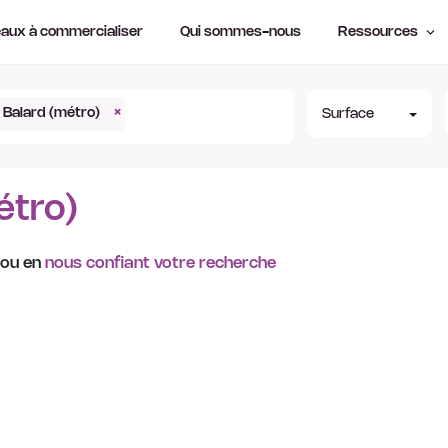
aux à commercialiser
Qui sommes-nous
Ressources
Balard (métro)
×
Surface
étro)
 ou en
nous confiant votre recherche