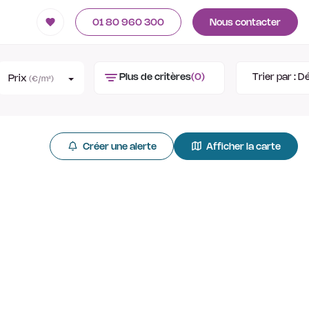
01 80 960 300
Nous contacter
Plus de critères
(0)
Trier par :
Dé
Prix
(€/m²)
Créer une alerte
Afficher la carte