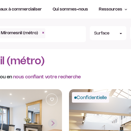
aux à commercialiser
Qui sommes-nous
Ressources
Miromesnil (métro)
×
Surface
l (métro)
 ou en
nous confiant votre recherche
Confidentielle