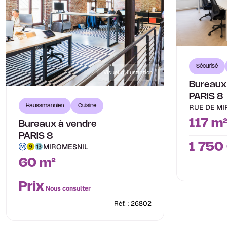
Sécurisé
Visuel d'illustration
Bureaux
PARIS 8
RUE DE M
Haussmannien
Cuisine
117 m
Bureaux à vendre
PARIS 8
1 750
MIROMESNIL
60 m²
Prix
Nous consulter
Réf. : 26802