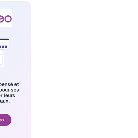
pensé et
pour ses
er leurs
aux.
eo