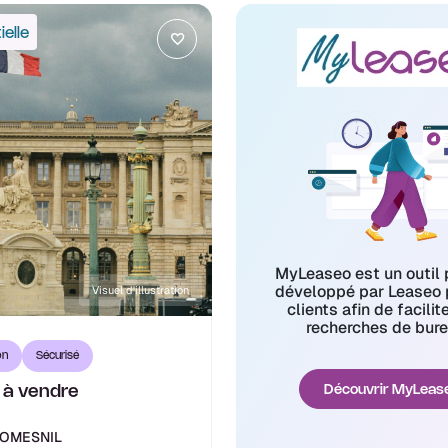
elle
MyLeaseo est un outil 
développé par Leaseo 
Visuel d'illustration
clients afin de facilit
recherches de bure
on
Sécurisé
 à vendre
Découvrir MyLeas
OMESNIL