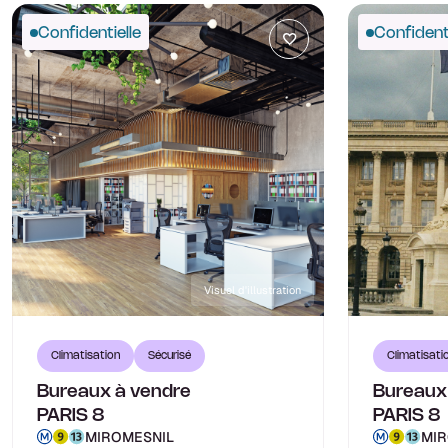
Confidentielle
Confidenti
Visuel d'illustration
Climatisation
Sécurisé
Climatisati
Bureaux à vendre
Bureaux
PARIS 8
PARIS 8
MIROMESNIL
MIR