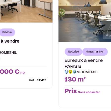
Flexible
Visu
 à vendre
IROMESNIL
Sécurisé
Haussmannien
²
Bureaux à vendre
PARIS 8
 000 €
MIROMESNIL
HD
130 m²
Réf. : 28421
Prix
Nous consulter