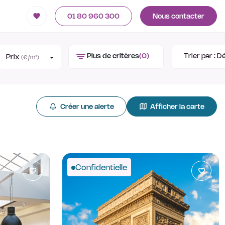
01 80 960 300
Nous contacter
Plus de critères
(0)
Trier par :
Dé
Prix
(€/m²)
Créer une alerte
Afficher la carte
Confidentielle