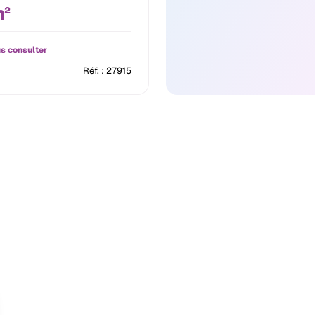
²
s consulter
Réf. : 27915