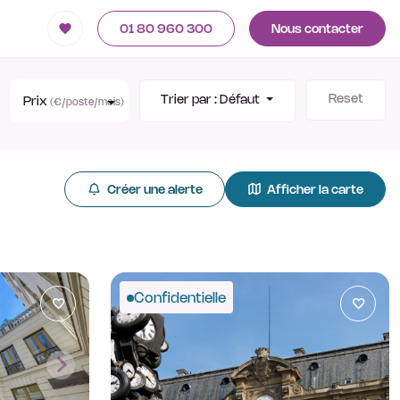
01 80 960 300
Nous contacter
Reset
Trier par :
Défaut
Prix
(€/poste/mois)
Créer une alerte
Afficher la carte
Confidentielle