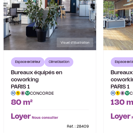
Visuel d'illustration
Espace extérieur
Climatisation
Espace exté
Bureaux équipés en
Bureaux
coworking
coworki
PARIS 1
PARIS 1
CONCORDE
C
80 m²
130 m
Loyer
Loyer
Nous consulter
N
Réf. : 28409