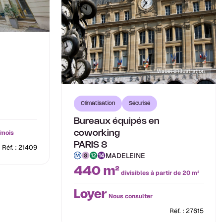
Visuel d'illustration
Climatisation
Sécurisé
Bureaux équipés en
/mois
coworking
PARIS 8
Réf. : 21409
MADELEINE
440 m²
divisibles à partir de 20 m²
Loyer
Nous consulter
Réf. : 27615