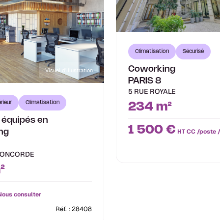
Climatisation
Sécurisé
Coworking
Visuel d'illustration
PARIS 8
5 RUE ROYALE
rieur
Climatisation
234 m²
 équipés en
1 500 €
HT CC /poste 
ng
ONCORDE
²
ous consulter
Réf. : 28408