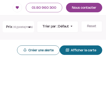
01 80 960 300
Nous contacter
Reset
Trier par :
Défaut
Prix
(€/poste/mois)
Créer une alerte
Afficher la carte