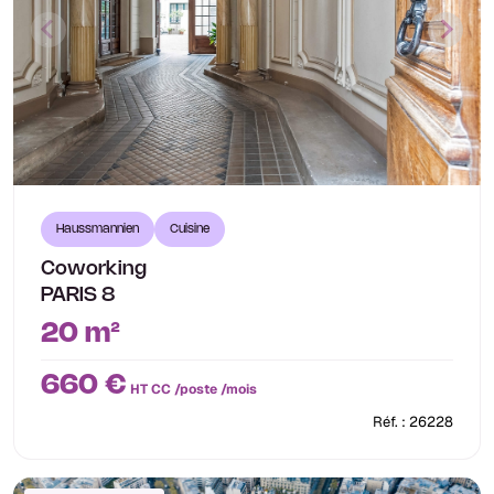
Haussmannien
Cuisine
Coworking
PARIS 8
20 m²
660 €
HT CC /poste /mois
Réf. : 26228