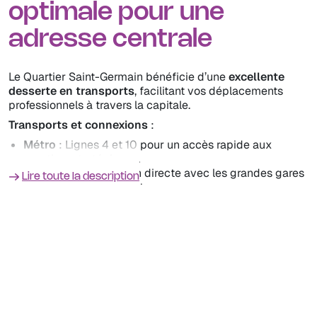
optimale pour une
Opportunités de networking avec des acteurs influents
du monde des affaires et de la création.
adresse centrale
Le Quartier Saint-Germain bénéficie d’une
excellente
desserte en transports
, facilitant vos déplacements
professionnels à travers la capitale.
Transports et connexions
:
Métro
: Lignes 4 et 10 pour un accès rapide aux
quartiers stratégiques.
RER B & C
: Connexion directe avec les grandes gares
Lire toute la description
parisiennes et aéroports.
Bus et mobilités douces
: Nombreuses lignes de bus
et infrastructures adaptées aux vélos et trottinettes.
Temps de trajet optimisés
:
Saint-Germain ➔ Opéra : 10 min (métro 4)
Saint-Germain ➔ La Défense : 15 min (RER A depuis
Châtelet)
Saint-Germain ➔ Gare Montparnasse : 7 min (métro 4)