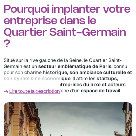
Pourquoi implanter votre
entreprise dans le
Quartier Saint-Germain
?
Situé sur la rive gauche de la Seine, le Quartier Saint-
Germain est un
secteur emblématique de Paris
, connu
pour son
charme historique, son ambiance culturelle et
son dynamisme économique
. Il attire les
startups,
professions libérales, entreprises du luxe et acteurs
de la création
, à la recherche d’un
espace de travail
Lire toute la description
flexible et prestigieux
.
Avec ses
bureaux équipés, coworkings élégants et
flex-offices modernes
, Saint-Germain offre un cadre
idéal pour les entreprises souhaitant s’installer dans un
environnement prestigieux et inspirant.
Les avantages du Quartier Saint-