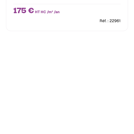
175 €
HT HC /m² /an
Réf. : 22961