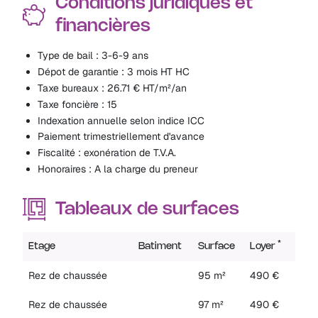
Conditions juridiques et
financières
Type de bail : 3-6-9 ans
Dépot de garantie : 3 mois HT HC
Taxe bureaux : 26.71 € HT/m²/an
Taxe foncière : 15
Indexation annuelle selon indice ICC
Paiement trimestriellement d'avance
Fiscalité : exonération de T.V.A.
Honoraires : A la charge du preneur
Tableaux de surfaces
*
Etage
Batiment
Surface
Loyer
Cha
Rez de chaussée
95 m²
490 €
6 €
Rez de chaussée
97 m²
490 €
6 €