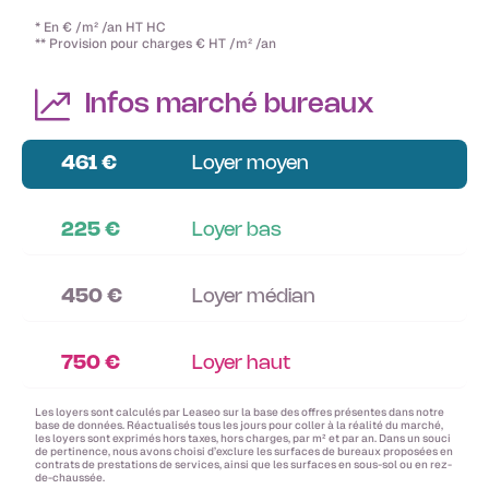
* En € /m² /an HT HC
** Provision pour charges € HT /m² /an
Infos marché bureaux
461 €
Loyer moyen
225 €
Loyer bas
450 €
Loyer médian
750 €
Loyer haut
Les loyers sont calculés par Leaseo sur la base des offres présentes dans notre
base de données. Réactualisés tous les jours pour coller à la réalité du marché,
les loyers sont exprimés hors taxes, hors charges, par m² et par an. Dans un souci
de pertinence, nous avons choisi d’exclure les surfaces de bureaux proposées en
contrats de prestations de services, ainsi que les surfaces en sous-sol ou en rez-
de-chaussée.