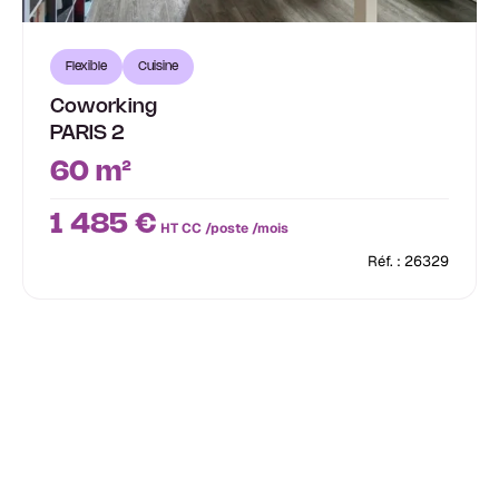
Flexible
Cuisine
Coworking
PARIS 2
60 m²
1 485 €
HT CC /poste /mois
Réf. : 26329