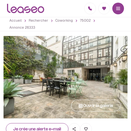
Accueil
Rechercher
Coworking
75002
Annonce 26333
Ouvrir la galerie
Je crée une alerte e-mail