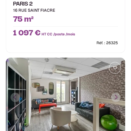
PARIS 2
16 RUE SAINT FIACRE
75 m²
1 097 €
HT CC /poste /mois
Réf. : 26325