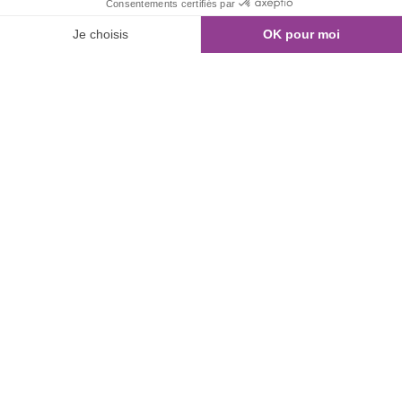
01 80 960 300
Nous contacter
NOS ANNONCES
Recherche de bureaux
Bureaux à commercialiser
Bureaux équipés
Bureaux vendus