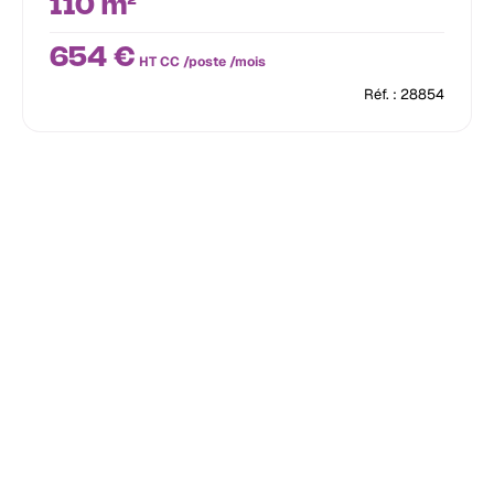
110 m²
654 €
HT CC /poste /mois
Réf. : 28854