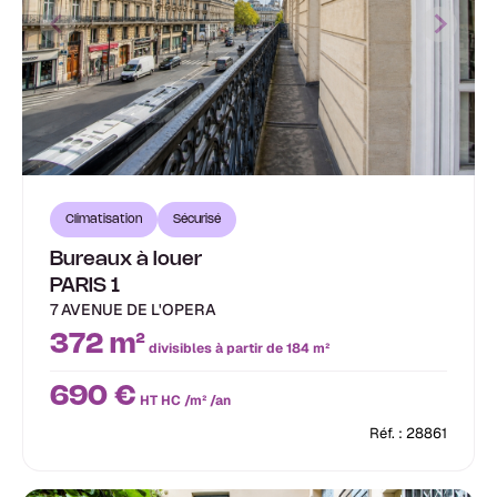
Climatisation
Sécurisé
Bureaux à louer
PARIS 1
7 AVENUE DE L'OPERA
372 m²
divisibles à partir de 184 m²
690 €
HT HC /m² /an
Réf. : 28861