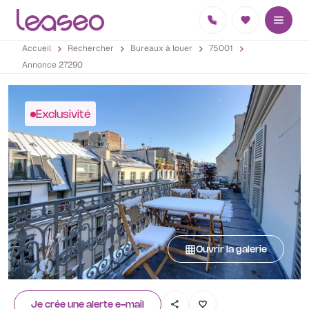
Accueil
Rechercher
Bureaux à louer
75001
Annonce 27290
Exclusivité
Ouvrir la galerie
Je crée une alerte e-mail