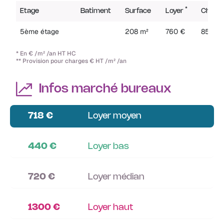
*
Etage
Batiment
Surface
Loyer
Charg
5ème étage
208 m²
760 €
85 €
* En € /m² /an HT HC
** Provision pour charges € HT /m² /an
Infos marché bureaux
718 €
Loyer moyen
440 €
Loyer bas
720 €
Loyer médian
1300 €
Loyer haut