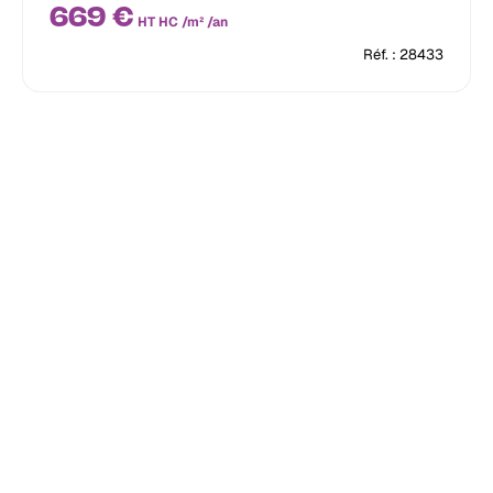
669 €
HT HC /m² /an
Réf. : 28433