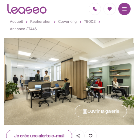
Accueil
Rechercher
Coworking
75002
Annonce 27446
Ouvrir la galerie
Je crée une alerte e-mail