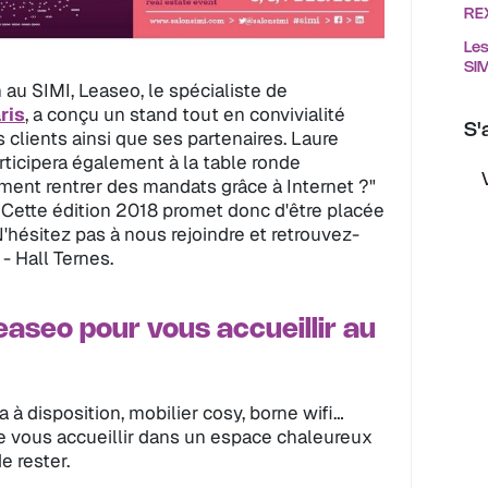
REX
Les
SIM
 au SIMI, Leaseo, le spécialiste de
ris
, a conçu un stand tout en convivialité
S'
es clients ainsi que ses partenaires. Laure
articipera également à la table ronde
ment rentrer des mandats grâce à Internet ?"
Cette édition 2018 promet donc d'être placée
'hésitez pas à nous rejoindre et retrouvez-
- Hall Ternes.
aseo pour vous accueillir au
a à disposition, mobilier cosy, borne wifi…
e vous accueillir dans un espace chaleureux
e rester.