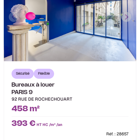
Sécurisé
Flexible
Bureaux à louer
PARIS 9
92 RUE DE ROCHECHOUART
458 m²
393 €
HT HC /m² /an
Réf. : 28657