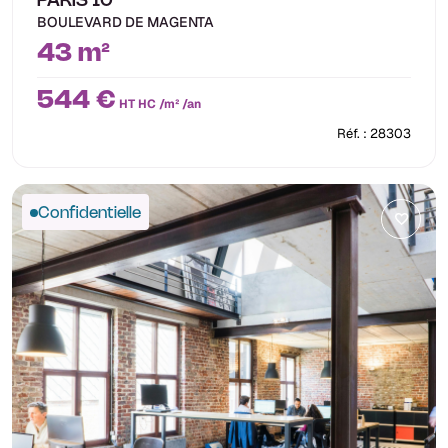
PARIS 10
BOULEVARD DE MAGENTA
43 m²
544 €
HT HC /m² /an
Réf. : 28303
Confidentielle