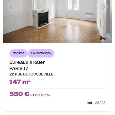
Sécurisé
Haussmannien
Bureaux à louer
PARIS 17
22 RUE DE TOCQUEVILLE
147 m²
550 €
HT HC /m² /an
Réf. : 28228