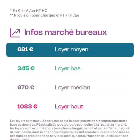
* En € /m² /an HT HC
** Provision pour charges € HT /m² /an
Infos marché bureaux
681 €
Loyer moyen
345 €
Loyer bas
670 €
Loyer médian
1083 €
Loyer haut
Les loyers sont calculés par Leaseo sur la base des offres présentes dans notre
base de données. Réactualisés tous les jours pour coller à la réalité du marché,
les loyers sont exprimés hors taxes, hors charges, par m² et par an. Dans un souci
de pertinence, nous avons choisi d’exclure les surfaces de bureaux proposées en
contrats de prestations de services, ainsi que les surfaces en sous-sol ou en rez-
de-chaussée.