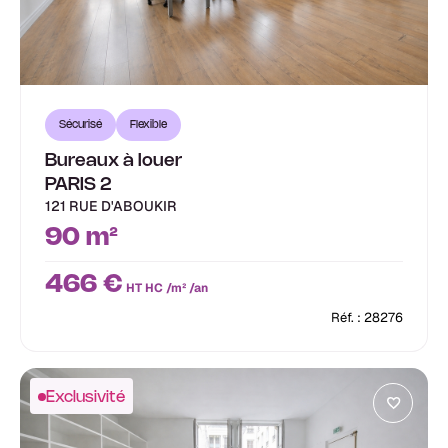
Sécurisé
Flexible
Bureaux à louer
PARIS 2
121 RUE D'ABOUKIR
90 m²
466 €
HT HC /m² /an
Réf. : 28276
Exclusivité