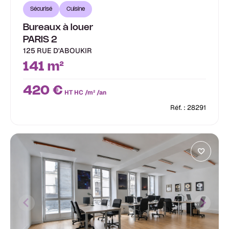
Sécurisé
Cuisine
Bureaux à louer
PARIS 2
125 RUE D'ABOUKIR
141 m²
420 €
HT HC /m² /an
Réf. : 28291