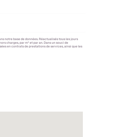
ans notre base de données. Réactualisés tous les jours
 hors charges, par m² et par an. Dans un souci de
ées en contrats de prestations de services, ainsi que les