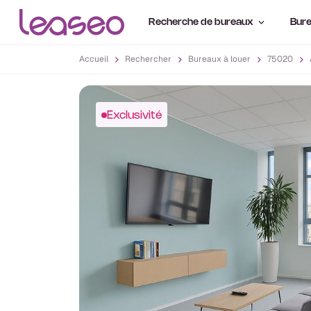
Recherche de bureaux
Bure
Accueil
Rechercher
Bureaux à louer
75020
Exclusivité