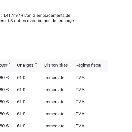
 : 1,41 /m²/HT/an 2 emplacements de
es et 3 autres avec bornes de recharge
*
**
oyer
Charges
Disponibilité
Régime fiscal
80 €
61 €
Immédiate
T.V.A.
80 €
61 €
Immédiate
T.V.A.
80 €
61 €
Immédiate
T.V.A.
80 €
61 €
Immédiate
T.V.A.
80 €
61 €
Immédiate
T.V.A.