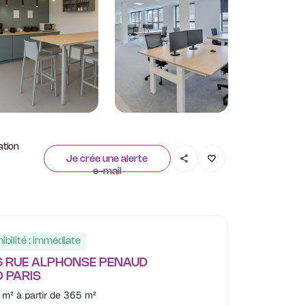
ation
Je crée une alerte
e-mail
ibilité : immédiate
 RUE ALPHONSE PENAUD
 PARIS
 m² à partir de 365 m²