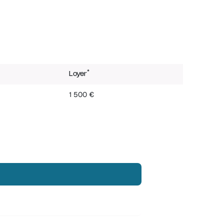
*
Loyer
1 500 €