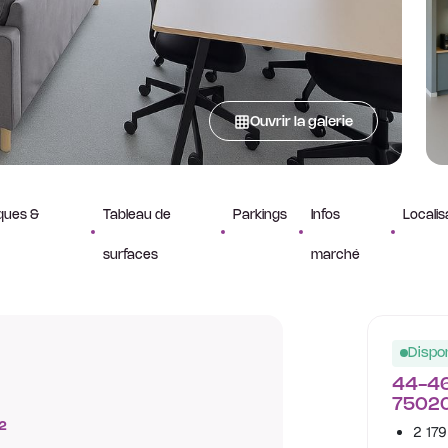
Ouvrir la galerie
iques &
Tableau de
Parkings
Infos
Localis
surfaces
marché
Dispon
44-46
75020
²
2 179