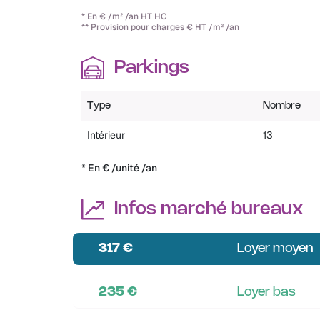
* En € /m² /an HT HC
** Provision pour charges € HT /m² /an
Parkings
Type
Nombre
Intérieur
13
* En € /unité /an
Infos marché bureaux
317 €
Loyer moyen
235 €
Loyer bas