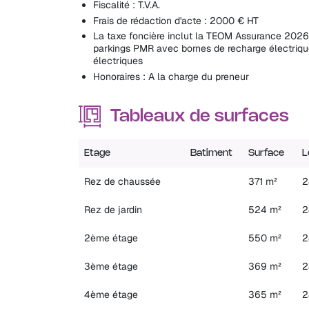
Fiscalité : T.V.A.
Frais de rédaction d'acte : 2000 € HT
La taxe foncière inclut la TEOM Assurance 2026
parkings PMR avec bornes de recharge électriqu
électriques
Honoraires : A la charge du preneur
Tableaux de surfaces
Etage
Batiment
Surface
L
Rez de chaussée
371 m²
2
Rez de jardin
524 m²
2
2ème étage
550 m²
2
3ème étage
369 m²
2
4ème étage
365 m²
2