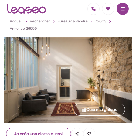
Accueil
Rechercher
Bureaux à vendre
75003
Annonce 26909
Ouvrir la galerie
Je crée une alerte e-mail