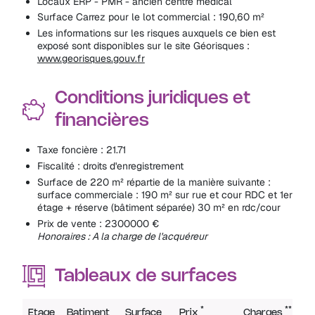
Locaux ERP - PMR - ancien centre médical
Surface Carrez pour le lot commercial : 190,60 m²
Les informations sur les risques auxquels ce bien est
exposé sont disponibles sur le site Géorisques :
www.georisques.gouv.fr
Conditions juridiques et
financières
Taxe foncière : 21.71
Fiscalité : droits d'enregistrement
Surface de 220 m² répartie de la manière suivante :
surface commerciale : 190 m² sur rue et cour RDC et 1er
étage + réserve (bâtiment séparée) 30 m² en rdc/cour
Prix de vente : 2300000 €
Honoraires : A la charge de l'acquéreur
Tableaux de surfaces
*
**
Etage
Batiment
Surface
Prix
Charges
D