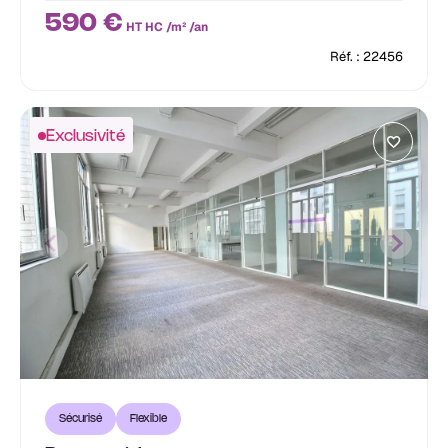
590 €
HT HC /m² /an
Réf. : 22456
Exclusivité
Sécurisé
Flexible