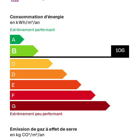
Consommation d'énergie
en kWh/m²/an
Extrêmement performant
A
B
106
C
D
E
F
G
Extrêmement peu performant
Emission de gaz à effet de serre
en kg CO²/m²/an