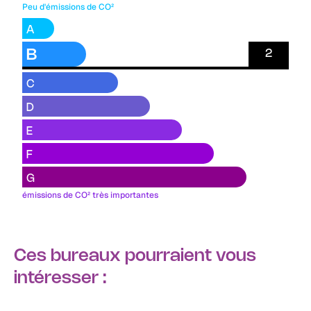
Peu d'émissions de CO²
A
B
2
C
D
E
F
G
émissions de CO² très importantes
Ces bureaux pourraient vous
intéresser :