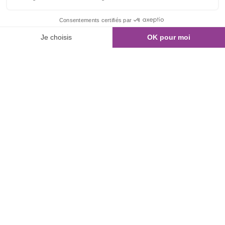
01 80 960 300
Nous contacter
NOS ANNONCES
Recherche de bureaux
Bureaux à commercialiser
Bureaux équipés