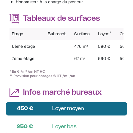
Honoraires : A la charge du preneur
Tableaux de surfaces
*
Etage
Batiment
Surface
Loyer
Charg
6ème étage
476 m²
590 €
50 €
7ème étage
67 m²
590 €
50 €
* En € /m² /an HT HC
** Provision pour charges € HT /m² /an
Infos marché bureaux
450 €
Loyer moyen
250 €
Loyer bas