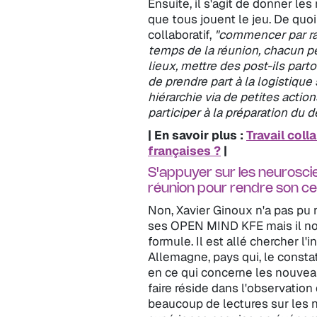
Ensuite, il s'agit de donner le
que tous jouent le jeu. De quoi 
collaboratif,
"commencer par rap
temps de la réunion, chacun p
lieux, mettre des post-ils part
de prendre part à la logistique 
hiérarchie via de petites acti
participer à la préparation du d
| En savoir plus :
Travail coll
françaises ?
|
S'appuyer sur les neurosci
réunion pour rendre son ce
Non, Xavier Ginoux n'a pas pu n
ses OPEN MIND KFE mais il nou
formule. Il est allé chercher l
Allemagne, pays qui, le constat
en ce qui concerne les nouvea
faire réside dans l'observatio
beaucoup de lectures sur les 