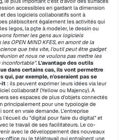
 le plus important c'est d'avoir des surfaces
pression accessibles en gardant la dimension
et des logiciels collaboratifs sont à
es plébiscitent également les activités qui
s legos, la pçte à modeler, le dessin ou
ons former les gens aux logiciels
és les OPEN MIND KFES, en amont de la
ience que très vite, l'outil peut être gadget
a réunion et nous ne voulons pas mettre les
 inconfortable".
L'avantage des outils
que dans certains cas, ils vont permettre
s qui, par exemple, n'oseraient pas se
-it
: ils peuvent exprimer leurs idées via leur
iel collaboratif (Yellow ou Majency). A
ra ses espaces de plus d'objets connectés
ion principalement pour une typologie de
i sont en vraie demande. L'entreprise
'écueil du "digital pour faire du digital" et
c le travail de ses facilitateurs. Le co-
avenir avec le développement des nouveaux
x-office ou le télétravail qui entraînent une