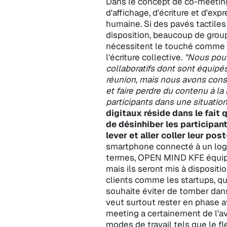
Dans le concept de co-meeting,
d'affichage, d'écriture et d'ex
humaine. Si des pavés tactiles 
disposition, beaucoup de group
nécessitent le touché comme le
l'écriture collective.
"Nous pouv
collaboratifs dont sont équip
réunion, mais nous avons consc
et faire perdre du contenu à l
participants dans une situation
digitaux réside dans le fait 
de désinhiber les participant
lever et aller coller leur post
smartphone connecté à un logic
termes, OPEN MIND KFE équipe
mais ils seront mis à disposit
clients comme les startups, qu
souhaite éviter de tomber dans l
veut surtout rester en phase ave
meeting a certainement de l'
modes de travail tels que le fle