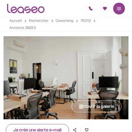
Accueil
Rechercher
Coworking
75010
Annonce 28253
Ouvrir la galerie
Je crée une alerte e-mail