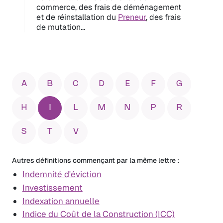
commerce, des frais de déménagement
et de réinstallation du
Preneur
, des frais
de mutation...
A
B
C
D
E
F
G
H
I
L
M
N
P
R
S
T
V
Autres définitions commençant par la même lettre :
Indemnité d'éviction
Investissement
Indexation annuelle
Indice du Coût de la Construction (ICC)