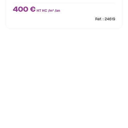
400 €
HT HC /m² /an
Réf. : 24619