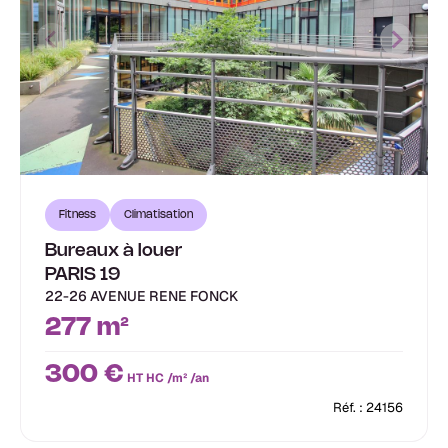
Fitness
Climatisation
Bureaux à louer
PARIS 19
22-26 AVENUE RENE FONCK
277 m²
300 €
HT HC /m² /an
Réf. : 24156