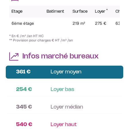
*
Etage
Batiment
Surface
Loyer
Charg
6ème étage
219 m²
275 €
63 €
* En € /m² /an HT HC
** Provision pour charges € HT /m² /an
Infos marché bureaux
361 €
Loyer moyen
254 €
Loyer bas
345 €
Loyer médian
540 €
Loyer haut