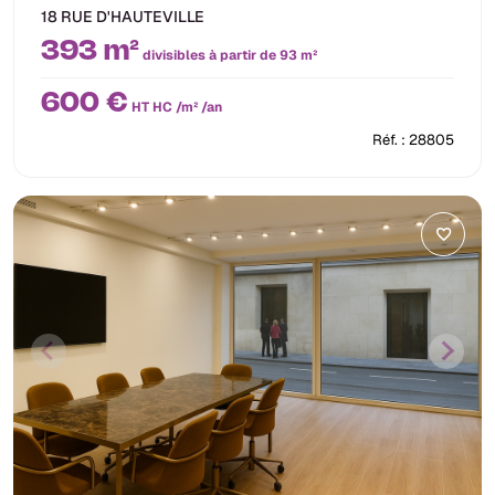
18 RUE D'HAUTEVILLE
393 m²
divisibles à partir de 93 m²
600 €
HT HC /m² /an
Réf. : 28805