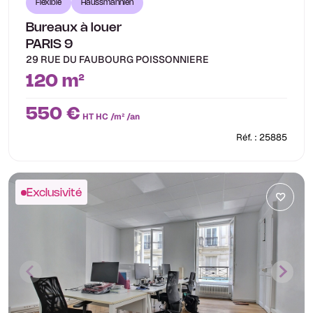
Flexible
Haussmannien
Bureaux à louer
PARIS 9
29 RUE DU FAUBOURG POISSONNIERE
120 m²
550 €
HT HC /m² /an
Réf. : 25885
Exclusivité