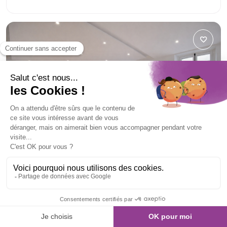
Luminosité
Climatisation
Bureaux à louer
PARIS 2
28 RUE DU SENTIER