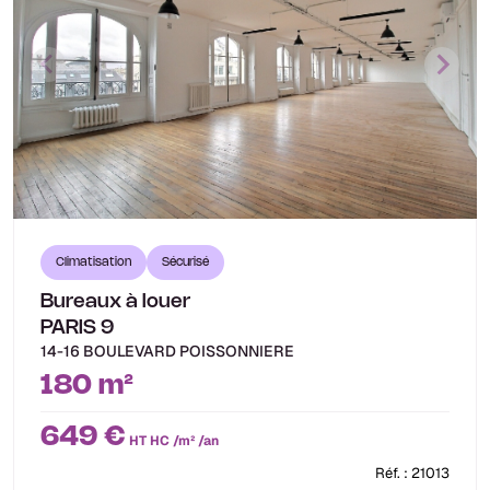
Climatisation
Sécurisé
Bureaux à louer
PARIS 9
14-16 BOULEVARD POISSONNIERE
180 m²
649 €
HT HC /m² /an
Réf. : 21013