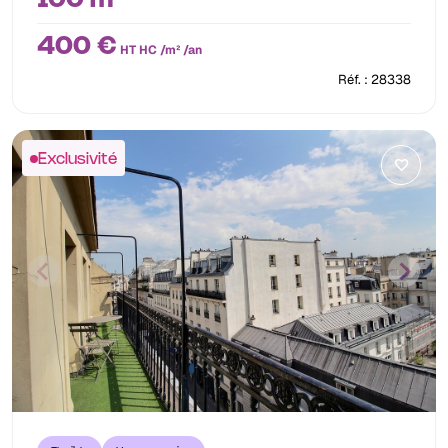
400 €
HT HC /m² /an
Réf. : 28338
Exclusivité