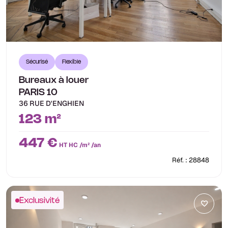
Sécurisé
Flexible
Bureaux à louer
PARIS 10
36 RUE D'ENGHIEN
123 m²
447 €
HT HC /m² /an
Réf. : 28848
Exclusivité