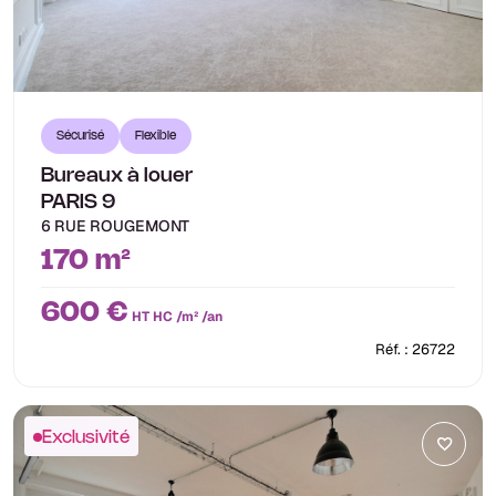
Sécurisé
Flexible
Bureaux à louer
PARIS 9
6 RUE ROUGEMONT
170 m²
600 €
HT HC /m² /an
Réf. : 26722
Exclusivité