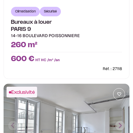
Climatisation
Sécurisé
Bureaux à louer
PARIS 9
14-16 BOULEVARD POISSONNIERE
260 m²
600 €
HT HC /m² /an
Réf. : 27118
Exclusivité