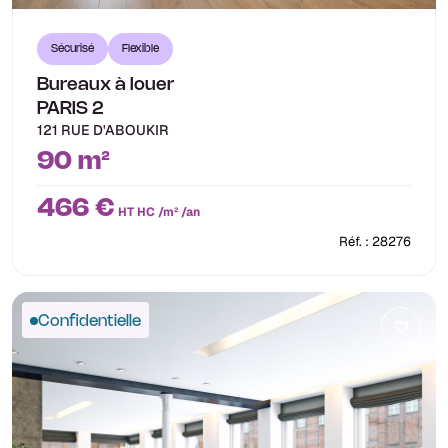
Sécurisé
Flexible
Bureaux à louer
PARIS 2
121 RUE D'ABOUKIR
90 m²
466 €
HT HC /m² /an
Réf. : 28276
Confidentielle