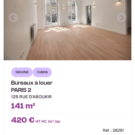
Sécurisé
Cuisine
Bureaux à louer
PARIS 2
125 RUE D'ABOUKIR
141 m²
420 €
HT HC /m² /an
Réf. : 28291