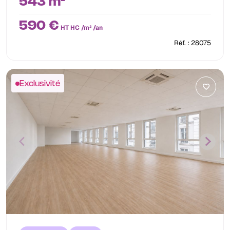
543 m²
590 €
HT HC /m² /an
Réf. : 28075
Exclusivité