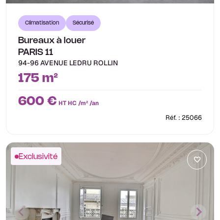
Climatisation
Sécurisé
Bureaux à louer
PARIS 11
94-96 AVENUE LEDRU ROLLIN
175 m²
600 €
HT HC /m² /an
Réf. : 25066
Exclusivité