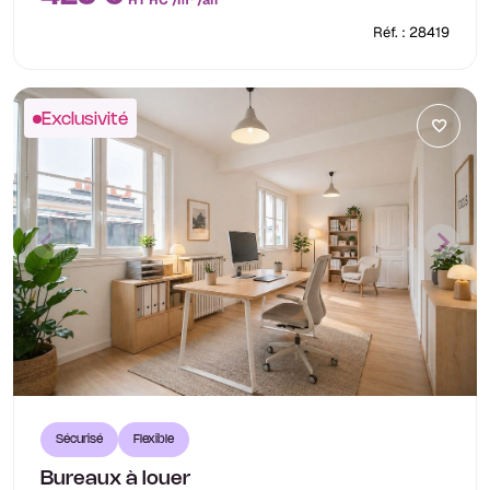
HT HC /m² /an
Réf. : 28419
Exclusivité
Sécurisé
Flexible
Bureaux à louer