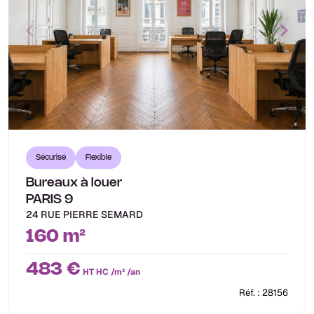
Sécurisé
Flexible
Bureaux à louer
PARIS 9
24 RUE PIERRE SEMARD
160 m²
483 €
HT HC /m² /an
Réf. : 28156