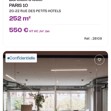
PARIS 10
20-22 RUE DES PETITS HOTELS
252 m²
550 €
HT HC /m² /an
Réf. : 28109
Confidentielle