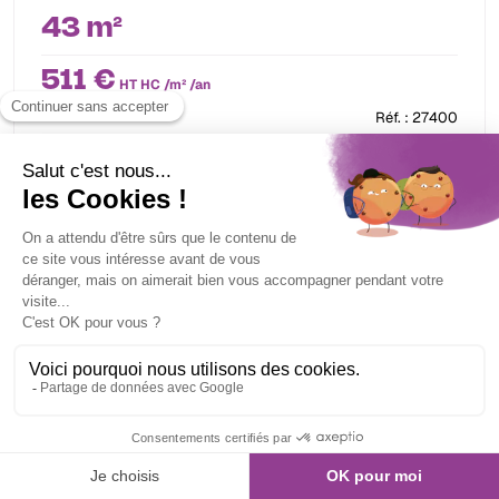
43 m²
511 €
HT HC /m² /an
Réf. : 27400