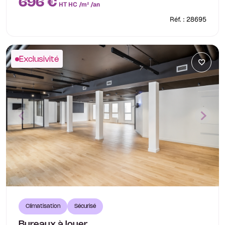
696 €
HT HC /m² /an
Réf. : 28695
Exclusivité
Climatisation
Sécurisé
Bureaux à louer