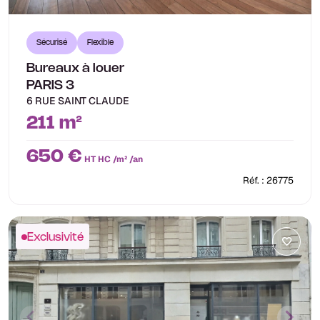
Sécurisé
Flexible
Bureaux à louer
PARIS 3
6 RUE SAINT CLAUDE
211 m²
650 €
HT HC /m² /an
Réf. : 26775
Exclusivité