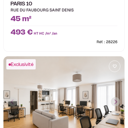
PARIS 10
RUE DU FAUBOURG SAINT DENIS
45 m²
493 €
HT HC /m² /an
Réf. : 28226
Exclusivité