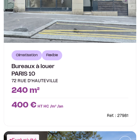
Climatisation
Flexible
Bureaux à louer
PARIS 10
72 RUE D'HAUTEVILLE
240 m²
400 €
HT HC /m² /an
Réf. : 27981