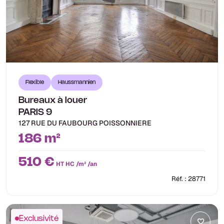
Flexible
Haussmannien
Bureaux à louer
PARIS 9
127 RUE DU FAUBOURG POISSONNIERE
186 m²
510 €
HT HC /m² /an
Réf. : 28771
Exclusivité