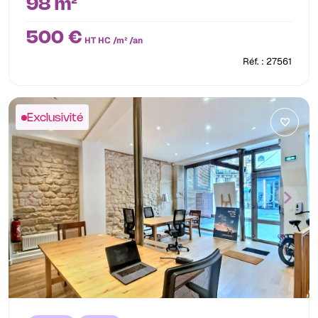
98 m²
500 €
HT HC /m² /an
Réf. : 27561
Exclusivité