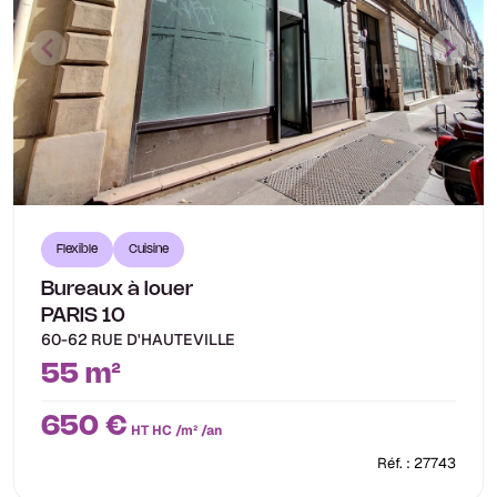
Flexible
Cuisine
Bureaux à louer
PARIS 10
60-62 RUE D'HAUTEVILLE
55 m²
650 €
HT HC /m² /an
Réf. : 27743