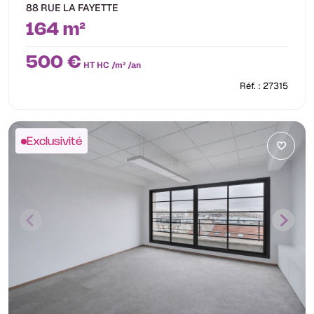
88 RUE LA FAYETTE
164 m²
500 €
HT HC /m² /an
Réf. : 27315
Exclusivité