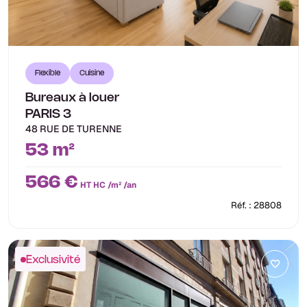
Flexible
Cuisine
Bureaux à louer
PARIS 3
48 RUE DE TURENNE
53 m²
566 €
HT HC /m² /an
Réf. : 28808
Exclusivité